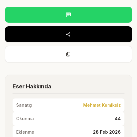
chat
share
content_copy
Eser Hakkında
Sanatçı
Mehmet Kemiksiz
Okunma
44
Eklenme
28 Feb 2026