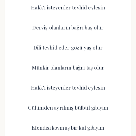
Hakk’ı isteyenler tevhîd eylesin
Dervîş olanların bağrı baş olur
Dili tevhîd eder gözü yaş olur
Münkir olanların bağrı taş olur
Hakk’ı isteyenler tevhîd eylesin
Gülümden ayrılmış bülbül gibiyim
Efendisi kovmuş bir kul gibiyim