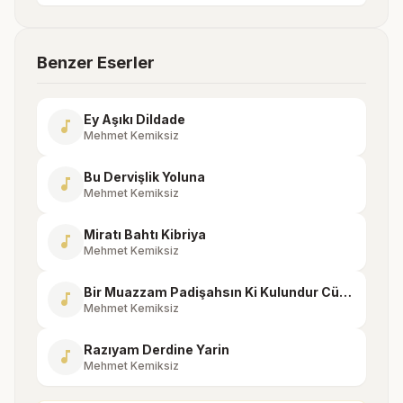
Benzer Eserler
Ey Aşıkı Dildade
music_note
Mehmet Kemiksiz
Bu Dervişlik Yoluna
music_note
Mehmet Kemiksiz
Miratı Bahtı Kibriya
music_note
Mehmet Kemiksiz
Bir Muazzam Padişahsın Ki Kulundur Cümle Şah
music_note
Mehmet Kemiksiz
Razıyam Derdine Yarin
music_note
Mehmet Kemiksiz