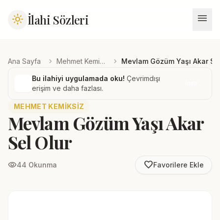
menu
İlahi Sözleri
light_mode
chevron_right
chevron_right
Ana Sayfa
Mehmet Kemiksiz
Mevlam Gözüm Yaşı Akar Sel
Bu ilahiyi uygulamada oku!
Çevrimdışı
İndir
erişim ve daha fazlası.
MEHMET KEMIKSIZ
Mevlam Gözüm Yaşı Akar
Sel Olur
favorite_border
visibility
44 Okunma
Favorilere Ekle