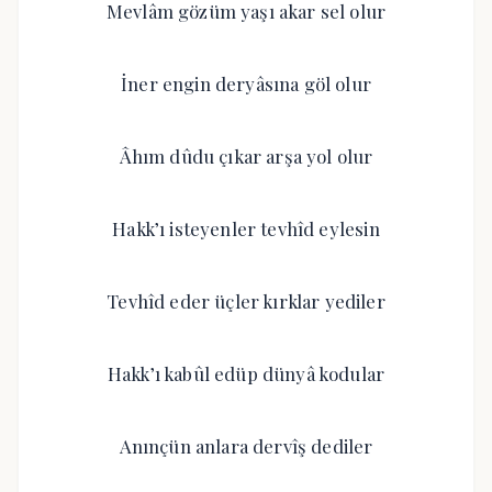
Mevlâm gözüm yaşı akar sel olur
İner engin deryâsına göl olur
Âhım dûdu çıkar arşa yol olur
Hakk’ı isteyenler tevhîd eylesin
Tevhîd eder üçler kırklar yediler
Hakk’ı kabûl edüp dünyâ kodular
Anınçün anlara dervîş dediler