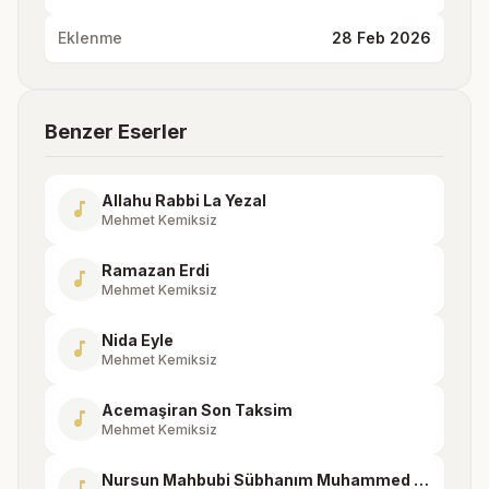
Eklenme
28 Feb 2026
Benzer Eserler
Allahu Rabbi La Yezal
music_note
Mehmet Kemiksiz
Ramazan Erdi
music_note
Mehmet Kemiksiz
Nida Eyle
music_note
Mehmet Kemiksiz
Acemaşiran Son Taksim
music_note
Mehmet Kemiksiz
Nursun Mahbubi Sübhanım Muhammed Mustafa