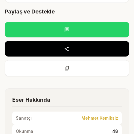
Paylaş ve Destekle
chat
share
content_copy
Eser Hakkında
Sanatçı
Mehmet Kemiksiz
Okunma
48