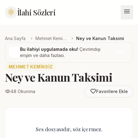
menu
İlahi Sözleri
light_mode
chevron_right
chevron_right
Ana Sayfa
Mehmet Kemiksiz
Ney ve Kanun Taksimi
Bu ilahiyi uygulamada oku!
Çevrimdışı
İndir
erişim ve daha fazlası.
MEHMET KEMIKSIZ
Ney ve Kanun Taksimi
favorite_border
visibility
48 Okunma
Favorilere Ekle
Ses dosyasıdır, söz içermez.