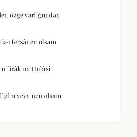
en özge varlığımdan
ık-ı ferzânen olsam
 ü firâkına Hulûsî
diğim veya nen olsam