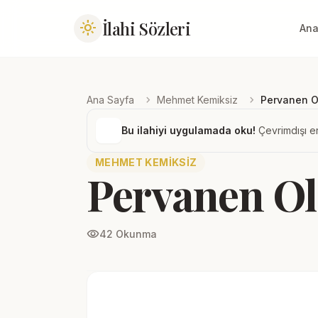
İlahi Sözleri
light_mode
Ana
chevron_right
chevron_right
Ana Sayfa
Mehmet Kemiksiz
Pervanen 
Bu ilahiyi uygulamada oku!
Çevrimdışı er
MEHMET KEMIKSIZ
Pervanen O
visibility
42 Okunma