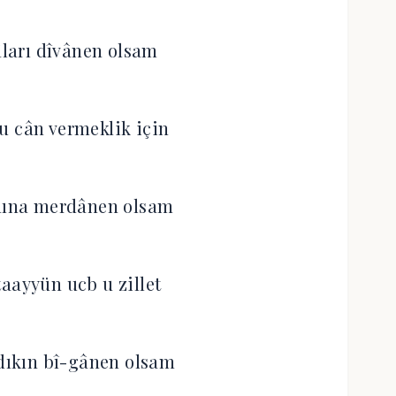
ları dîvânen olsam
u cân vermeklik için
nına merdânen olsam
taayyün ucb u zillet
ıkın bî-gânen olsam