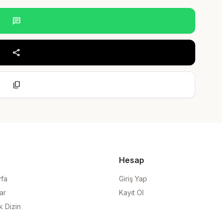
chat
share
content_copy
Hesap
yfa
Giriş Yap
ar
Kayıt Ol
k Dizin