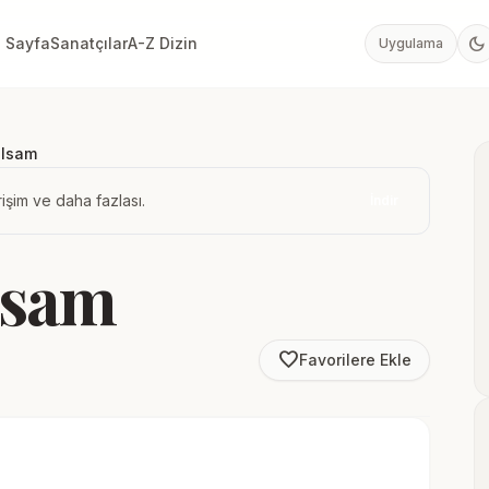
dark_mode
 Sayfa
Sanatçılar
A-Z Dizin
Uygulama
Olsam
işim ve daha fazlası.
İndir
lsam
favorite_border
Favorilere Ekle