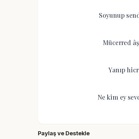
Soyunup send
Mücerred âş
Yanıp hicr
Ne kim ey sev
Paylaş ve Destekle