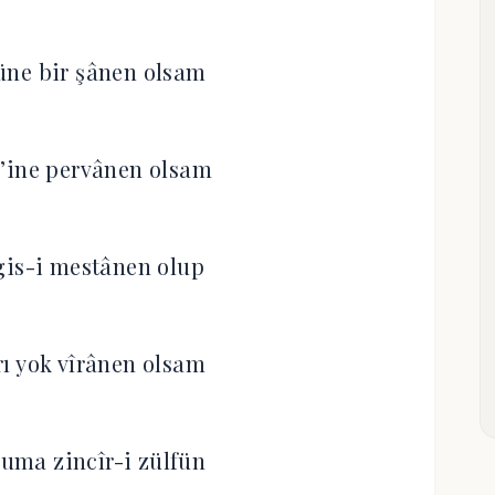
üne bir şânen olsam
’ine pervânen olsam
gis-i mestânen olup
ı yok vîrânen olsam
uma zincîr-i zülfün