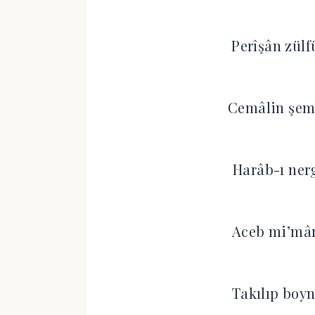
Perîşân zülf
Cemâlin şem
Harâb-ı ner
Aceb mi’mâr
Takılıp boyn