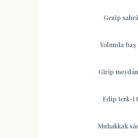
Gezip sahrâ
Yolunda baş 
Girip meydâ
Edip terk-i 
Muhakkak sâd