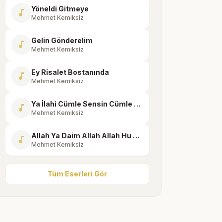
Yöneldi Gitmeye
music_note
Mehmet Kemiksiz
Gelin Gönderelim
music_note
Mehmet Kemiksiz
Ey Risalet Bostanında
music_note
Mehmet Kemiksiz
Ya İlahi Cümle Sensin Cümle Sen
music_note
Mehmet Kemiksiz
Allah Ya Daim Allah Allah Hu Allah
music_note
Mehmet Kemiksiz
Tüm Eserleri Gör