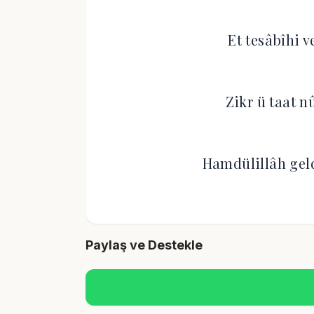
Et tesâbîhi v
Zikr ü taat n
Hamdülillâh gel
Paylaş ve Destekle