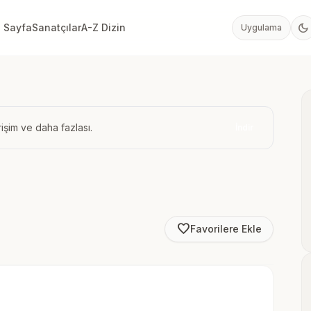
dark_mode
 Sayfa
Sanatçılar
A-Z Dizin
Uygulama
işim ve daha fazlası.
İndir
favorite_border
Favorilere Ekle