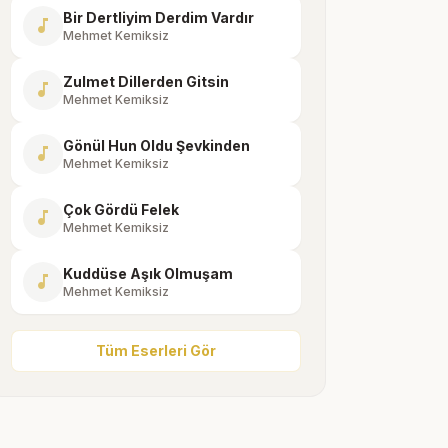
Bir Dertliyim Derdim Vardır
music_note
Mehmet Kemiksiz
Zulmet Dillerden Gitsin
music_note
Mehmet Kemiksiz
Gönül Hun Oldu Şevkinden
music_note
Mehmet Kemiksiz
Çok Gördü Felek
music_note
Mehmet Kemiksiz
Kuddüse Aşık Olmuşam
music_note
Mehmet Kemiksiz
Tüm Eserleri Gör