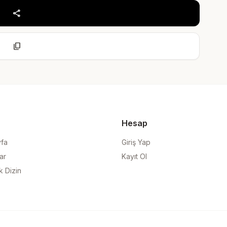
share
content_copy
Hesap
yfa
Giriş Yap
ar
Kayıt Ol
k Dizin