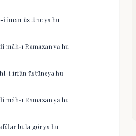
l-i îman üstüne ya hu
di mâh-ı Ramazan ya hu
hl-i irfân üstüneya hu
di mâh-ı Ramazan ya hu
safâlar bula gör ya hu