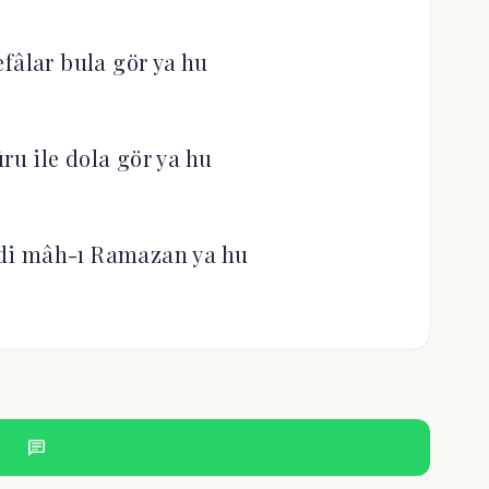
efâlar bula gör ya hu
ûru ile dola gör ya hu
di mâh-ı Ramazan ya hu
chat