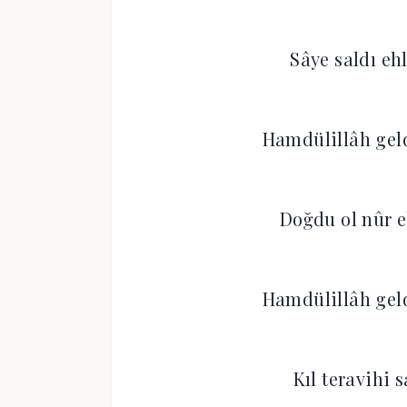
Sâye saldı eh
Hamdülillâh gel
Doğdu ol nûr e
Hamdülillâh gel
Kıl teravihi 