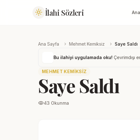
İlahi Sözleri
light_mode
Ana
chevron_right
chevron_right
Ana Sayfa
Mehmet Kemiksiz
Saye Saldı
Bu ilahiyi uygulamada oku!
Çevrimdışı er
MEHMET KEMIKSIZ
Saye Saldı
visibility
43 Okunma