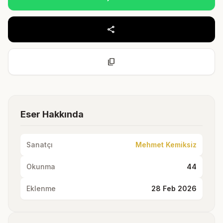
share
content_copy
Eser Hakkında
Sanatçı
Mehmet Kemiksiz
Okunma
44
Eklenme
28 Feb 2026