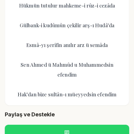
Hükmün tutulur mahkeme-i rûz-i cezâda
Gülbank-i kudûmûn çekilir arş-ı Hudâ’da
Esmâ-yı şerîfin anılır arz ü semâda
Sen Ahmed ü Mahmûd u Muhammedsin
efendim
Hak’dan bize sultân-ı müeyyedsin efendim
Paylaş ve Destekle
chat