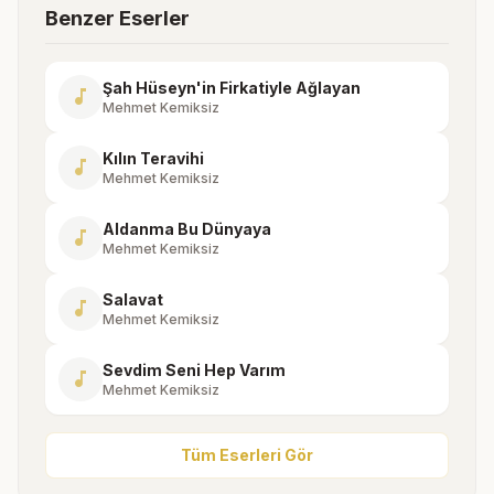
Benzer Eserler
Şah Hüseyn'in Firkatiyle Ağlayan
music_note
Mehmet Kemiksiz
Kılın Teravihi
music_note
Mehmet Kemiksiz
Aldanma Bu Dünyaya
music_note
Mehmet Kemiksiz
Salavat
music_note
Mehmet Kemiksiz
Sevdim Seni Hep Varım
music_note
Mehmet Kemiksiz
Tüm Eserleri Gör