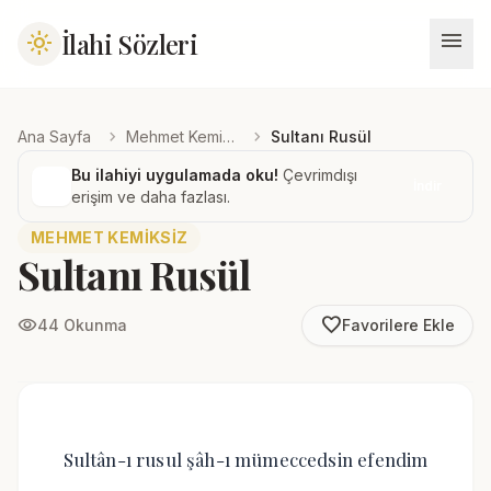
menu
İlahi Sözleri
light_mode
chevron_right
chevron_right
Ana Sayfa
Mehmet Kemiksiz
Sultanı Rusül
Bu ilahiyi uygulamada oku!
Çevrimdışı
İndir
erişim ve daha fazlası.
MEHMET KEMIKSIZ
Sultanı Rusül
favorite_border
visibility
44 Okunma
Favorilere Ekle
Sultân-ı rusul şâh-ı mümeccedsin efendim