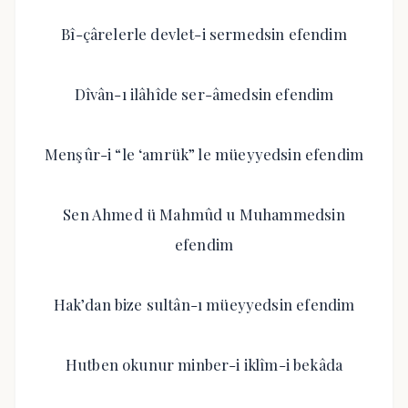
Bî-çârelerle devlet-i sermedsin efendim
Dîvân-ı ilâhîde ser-âmedsin efendim
Menşûr-i “le ‘amrük” le müeyyedsin efendim
Sen Ahmed ü Mahmûd u Muhammedsin
efendim
Hak’dan bize sultân-ı müeyyedsin efendim
Hutben okunur minber-i iklîm-i bekâda