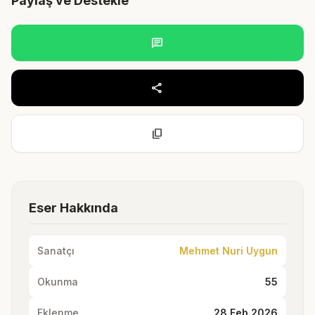
Paylaş ve Destekle
chat
share
content_copy
Eser Hakkında
Sanatçı
Mehmet Nuri Uygun
Okunma
55
Eklenme
28 Feb 2026