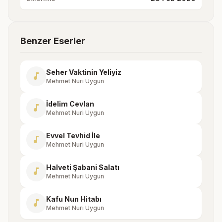
Benzer Eserler
Seher Vaktinin Yeliyiz
music_note
Mehmet Nuri Uygun
İdelim Cevlan
music_note
Mehmet Nuri Uygun
Evvel Tevhid İle
music_note
Mehmet Nuri Uygun
Halveti Şabani Salatı
music_note
Mehmet Nuri Uygun
Kafu Nun Hitabı
music_note
Mehmet Nuri Uygun