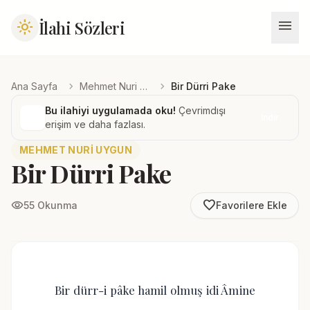
menu
İlahi Sözleri
light_mode
chevron_right
chevron_right
Ana Sayfa
Mehmet Nuri Uygun
Bir Dürri Pake
Bu ilahiyi uygulamada oku!
Çevrimdışı
İndir
erişim ve daha fazlası.
MEHMET NURI UYGUN
Bir Dürri Pake
favorite_border
visibility
55 Okunma
Favorilere Ekle
Bir dürr-i pâke hamil olmuş idi Âmine