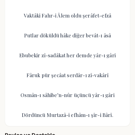
Vaktâki Fahr-i Âlem oldu şerâfet-efzâ
Putlar döküldü hâke diğer bevât-ı âsâ
Ebubekir zî-sadâkat her demde yâr-ı gâri
Fâruk pür şecâat serdâr-ı zî-vakârî
Osmân-ı sâhibe’n-nûr üçüncü yâr-ı gâri
Dördüncü Murtazâ-i efhâm-ı şîr-i Bârî.