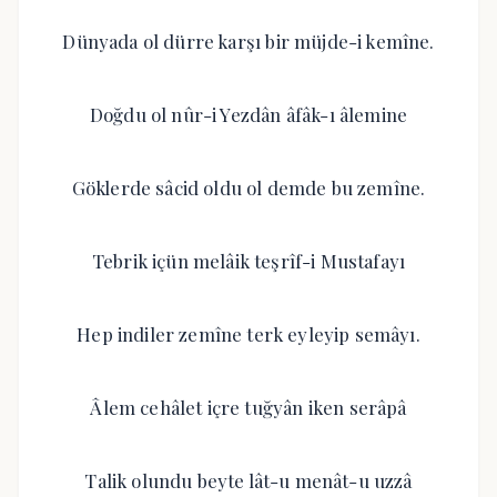
Dünyada ol dürre karşı bir müjde-i kemîne.
Doğdu ol nûr-i Yezdân âfâk-ı âlemine
Göklerde sâcid oldu ol demde bu zemîne.
Tebrik içün melâik teşrîf-i Mustafayı
Hep indiler zemîne terk eyleyip semâyı.
Âlem cehâlet içre tuğyân iken serâpâ
Talik olundu beyte lât-u menât-u uzzâ