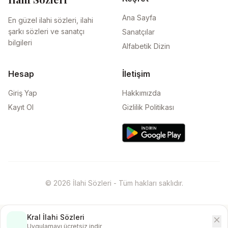
Ana Sayfa
En güzel ilahi sözleri, ilahi
şarkı sözleri ve sanatçı
Sanatçılar
bilgileri
Alfabetik Dizin
Hesap
İletişim
Giriş Yap
Hakkımızda
Kayıt Ol
Gizlilik Politikası
© 2026 İlahi Sözleri - Tüm hakları saklıdır.
Kral İlahi Sözleri
close
İndir
Uygulamayı ücretsiz indir