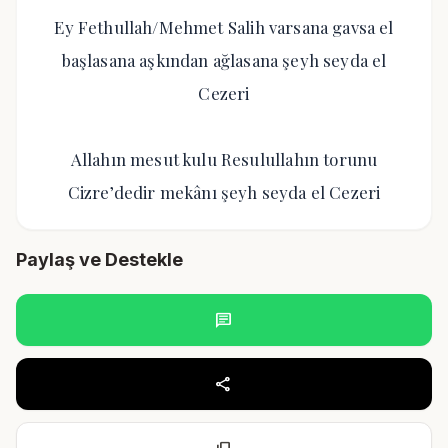
Ey Fethullah/Mehmet Salih varsana gavsa el
başlasana aşkından ağlasana şeyh seyda el
Cezeri
Allahın mesut kulu Resulullahın torunu
Cizre’dedir mekânı şeyh seyda el Cezeri
Paylaş ve Destekle
chat
share