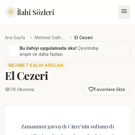
menu
İlahi Sözleri
light_mode
chevron_right
chevron_right
Ana Sayfa
Mehmet Salih Arslan
El Cezeri
Bu ilahiyi uygulamada oku!
Çevrimdışı
İndir
erişim ve daha fazlası.
MEHMET SALIH ARSLAN
El Cezeri
favorite_border
visibility
78 Okunma
Favorilere Ekle
Zamanının gavsıydı Cizre’nin sultanıydı