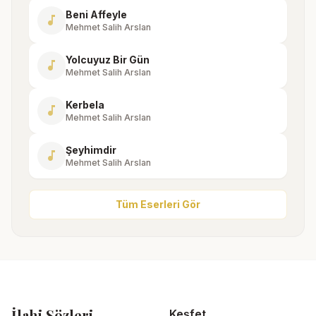
Beni Affeyle
music_note
Mehmet Salih Arslan
Yolcuyuz Bir Gün
music_note
Mehmet Salih Arslan
Kerbela
music_note
Mehmet Salih Arslan
Şeyhimdir
music_note
Mehmet Salih Arslan
Tüm Eserleri Gör
İlahi Sözleri
Keşfet