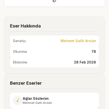
content_copy
Eser Hakkında
Sanatçı
Mehmet Salih Arslan
Okunma
78
Eklenme
28 Feb 2026
Benzer Eserler
Ağlar Gözlerim
music_note
Mehmet Salih Arslan