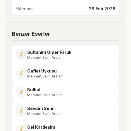
Eklenme
28 Feb 2026
Benzer Eserler
Sultanım Ömer Faruk
music_note
Mehmet Salih Arslan
Gaflet Uykusu
music_note
Mehmet Salih Arslan
Bülbül
music_note
Mehmet Salih Arslan
Sevdim Seni
music_note
Mehmet Salih Arslan
Gel Kardeşim
music_note