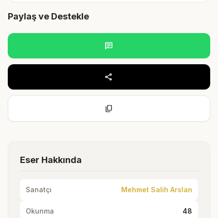
Paylaş ve Destekle
chat
share
content_copy
Eser Hakkında
Sanatçı
Mehmet Salih Arslan
Okunma
48