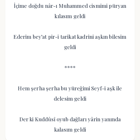
İçime doğdu nâr-ı Muhammed cismimi püryan
kılasım geldi
Ederim bey’at pir-i tarikat kadrini aşkın bilesim
geldi
****
Hem şerha şerha bu yüreğimi Seyf-i aşk ile
delesim geldi
Der ki Kuddûsî oyub dağları yârin yanında
kalasım geldi