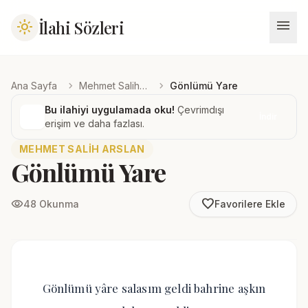
menu
İlahi Sözleri
light_mode
chevron_right
chevron_right
Ana Sayfa
Mehmet Salih Arslan
Gönlümü Yare
Bu ilahiyi uygulamada oku!
Çevrimdışı
İndir
erişim ve daha fazlası.
MEHMET SALIH ARSLAN
Gönlümü Yare
favorite_border
visibility
48 Okunma
Favorilere Ekle
Gönlümü yâre salasım geldi bahrine aşkın