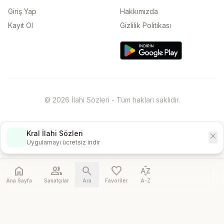
Giriş Yap
Hakkımızda
Kayıt Ol
Gizlilik Politikası
© 2026 İlahi Sözleri - Tüm hakları saklıdır.
Kral İlahi Sözleri
close
İndir
Uygulamayı ücretsiz indir
home
people
search
favorite
sort_by_alpha
Ana Sayfa
Sanatçılar
Ara
Favoriler
A-Z