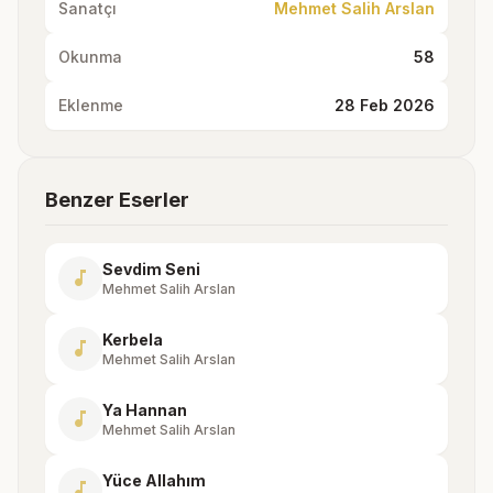
Sanatçı
Mehmet Salih Arslan
Okunma
58
Eklenme
28 Feb 2026
Benzer Eserler
Sevdim Seni
music_note
Mehmet Salih Arslan
Kerbela
music_note
Mehmet Salih Arslan
Ya Hannan
music_note
Mehmet Salih Arslan
Yüce Allahım
music_note