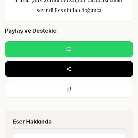
sevindi Resulullah doğunca
Paylaş ve Destekle
chat
share
content_copy
Eser Hakkında