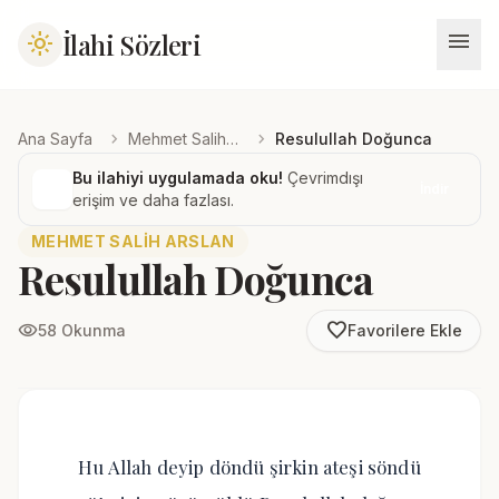
menu
İlahi Sözleri
light_mode
chevron_right
chevron_right
Ana Sayfa
Mehmet Salih Arslan
Resulullah Doğunca
Bu ilahiyi uygulamada oku!
Çevrimdışı
İndir
erişim ve daha fazlası.
MEHMET SALIH ARSLAN
Resulullah Doğunca
favorite_border
visibility
58 Okunma
Favorilere Ekle
Hu Allah deyip döndü şirkin ateşi söndü