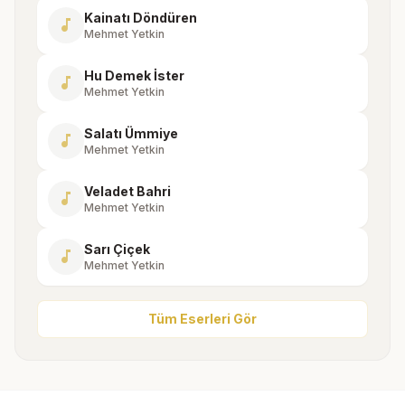
Kainatı Döndüren
music_note
Mehmet Yetkin
Hu Demek İster
music_note
Mehmet Yetkin
Salatı Ümmiye
music_note
Mehmet Yetkin
Veladet Bahri
music_note
Mehmet Yetkin
Sarı Çiçek
music_note
Mehmet Yetkin
Tüm Eserleri Gör