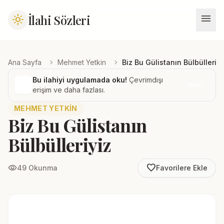
menu
İlahi Sözleri
light_mode
chevron_right
chevron_right
Ana Sayfa
Mehmet Yetkin
Biz Bu Gülistanın Bülbülleriyi
Bu ilahiyi uygulamada oku!
Çevrimdışı
İndir
erişim ve daha fazlası.
MEHMET YETKIN
Biz Bu Gülistanın
Bülbülleriyiz
favorite_border
visibility
49 Okunma
Favorilere Ekle