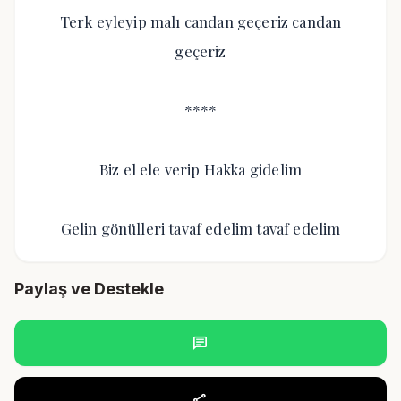
Terk eyleyip malı candan geçeriz candan
geçeriz
****
Biz el ele verip Hakka gidelim
Gelin gönülleri tavaf edelim tavaf edelim
Paylaş ve Destekle
chat
share