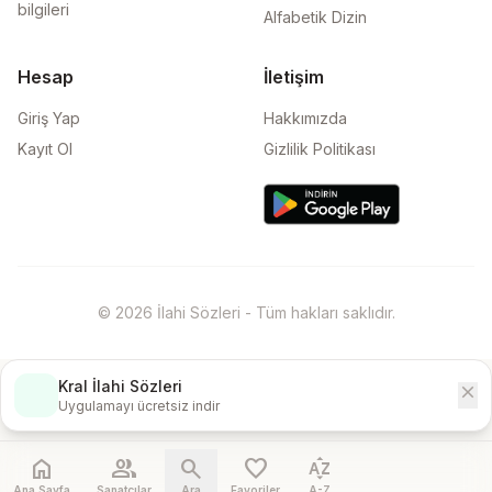
bilgileri
Alfabetik Dizin
Hesap
İletişim
Giriş Yap
Hakkımızda
Kayıt Ol
Gizlilik Politikası
© 2026 İlahi Sözleri - Tüm hakları saklıdır.
Kral İlahi Sözleri
close
İndir
Uygulamayı ücretsiz indir
home
people
search
favorite
sort_by_alpha
Ana Sayfa
Sanatçılar
Ara
Favoriler
A-Z