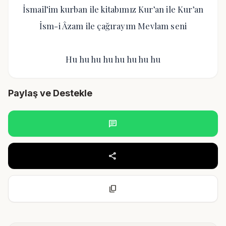
İsmail’im kurban ile kitabımız Kur’an ile Kur’an
İsm-i Âzam ile çağırayım Mevlam seni
Hu hu hu hu hu hu hu hu
Paylaş ve Destekle
chat
share
content_copy