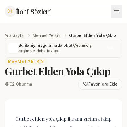
menu
İlahi Sözleri
light_mode
chevron_right
chevron_right
Ana Sayfa
Mehmet Yetkin
Gurbet Elden Yola Çıkıp
Bu ilahiyi uygulamada oku!
Çevrimdışı
İndir
erişim ve daha fazlası.
MEHMET YETKIN
Gurbet Elden Yola Çıkıp
favorite_border
visibility
62 Okunma
Favorilere Ekle
Gurbet elden yola çıkıp ihramı sırtıma takıp