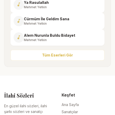
Ya Rasulallah
music_note
Mehmet Yetkin
Cürmüm İle Geldim Sana
music_note
Mehmet Yetkin
Alem Nurunla Buldu Bidayet
music_note
Mehmet Yetkin
Tüm Eserleri Gör
İlahi Sözleri
Keşfet
Ana Sayfa
En güzel ilahi sözleri, ilahi
şarkı sözleri ve sanatçı
Sanatçılar