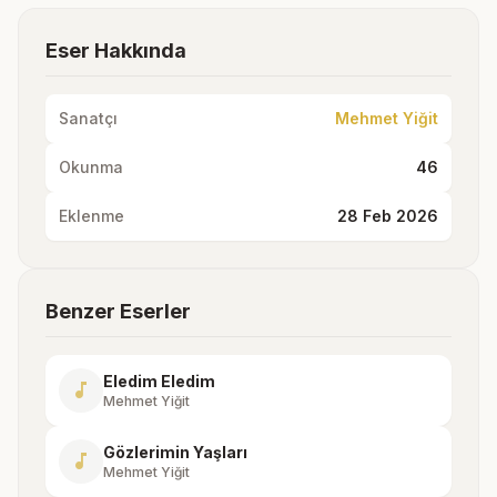
Eser Hakkında
Sanatçı
Mehmet Yiğit
Okunma
46
Eklenme
28 Feb 2026
Benzer Eserler
Eledim Eledim
music_note
Mehmet Yiğit
Gözlerimin Yaşları
music_note
Mehmet Yiğit