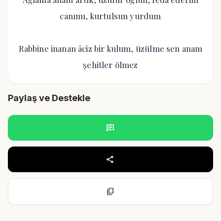
canımı, kurtulsun yurdum
Rabbine inanan âciz bir kulum, üzülme sen anam
şehitler ölmez
Paylaş ve Destekle
chat
share
content_copy