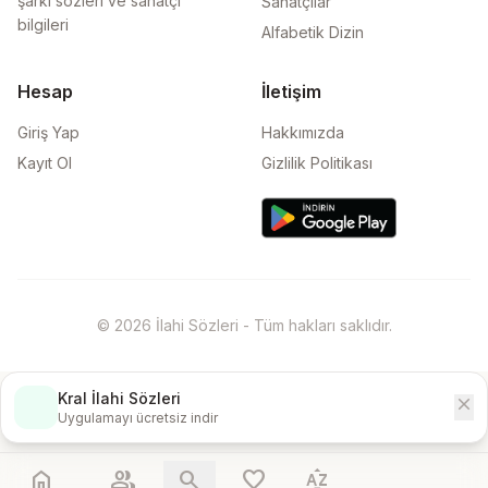
şarkı sözleri ve sanatçı
Sanatçılar
bilgileri
Alfabetik Dizin
Hesap
İletişim
Giriş Yap
Hakkımızda
Kayıt Ol
Gizlilik Politikası
© 2026 İlahi Sözleri - Tüm hakları saklıdır.
Kral İlahi Sözleri
close
İndir
Uygulamayı ücretsiz indir
home
people
search
favorite
sort_by_alpha