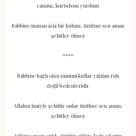
canımı, kurtulsun yurdum
Rabbine inanan âciz bir kulum, üzülme sen anam
şehitler ölmez
****
Rabbine bağlı olan samimi kullar yığılan ruh
değil bedenleridir
Allahın izniyle şehittir onlar üzülme sen anam,
şehitler ölmez
Ağlama anam artık, üzülür oğlun, feda ederim