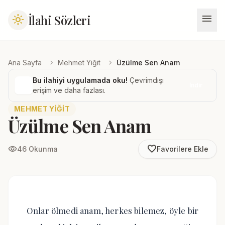
menu
İlahi Sözleri
light_mode
chevron_right
chevron_right
Ana Sayfa
Mehmet Yiğit
Üzülme Sen Anam
Bu ilahiyi uygulamada oku!
Çevrimdışı
İndir
erişim ve daha fazlası.
MEHMET YIĞIT
Üzülme Sen Anam
favorite_border
visibility
46 Okunma
Favorilere Ekle
Onlar ölmedi anam, herkes bilemez, öyle bir