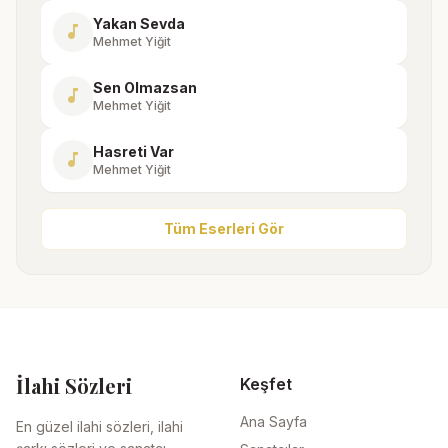
Yakan Sevda
music_note
Mehmet Yiğit
Sen Olmazsan
music_note
Mehmet Yiğit
Hasreti Var
music_note
Mehmet Yiğit
Tüm Eserleri Gör
İlahi Sözleri
Keşfet
Ana Sayfa
En güzel ilahi sözleri, ilahi