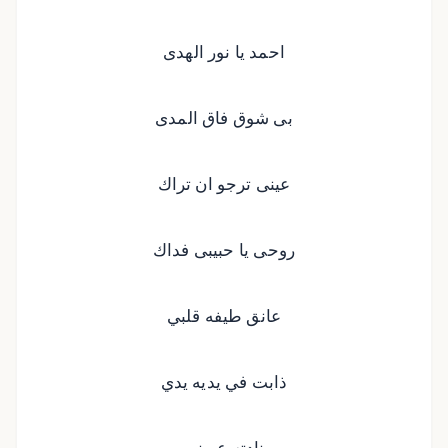
احمد يا نور الهدى
بى شوق فاق المدى
عينى ترجو ان تراك
روحى يا حبيبى فداك
عانق طيفه قلبي
ذابت في يديه يدي
نادته عيوني