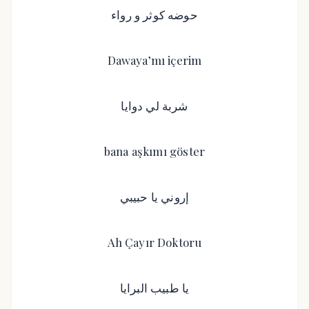
حوضه كوثر و رواء
Dawaya’mı içerim
شربة لي دوايا
bana aşkımı göster
إروني يا حبيبي
Ah Çayır Doktoru
يا طبيب البرايا