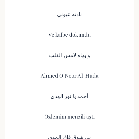
نادته عيوني
Ve kalbe dokundu
و بهاه لامس القلب
Ahmed O Noor Al-Huda
أحمد يا نور الهدى
Özlemim menzili aştı
بي شوق فاق المدى