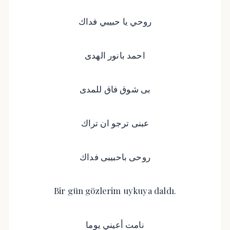
روحي يا حبيبي فداك
احمد بانور الهدى
بى شوق فاق للمدى
عبنى ترجو ان تراك
روحى باحبيبى فداك
Bir gün gözlerim uykuya daldı.
نامت أعيني يوما