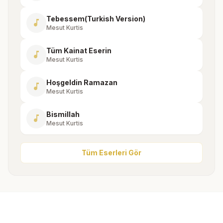
Tebessem(Turkish Version)
music_note
Mesut Kurtis
Tüm Kainat Eserin
music_note
Mesut Kurtis
Hoşgeldin Ramazan
music_note
Mesut Kurtis
Bismillah
music_note
Mesut Kurtis
Tüm Eserleri Gör