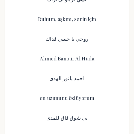
Ruhum, aşkım, senin için
روحي يا حبيبي فداك
Ahmed Banour Al Huda
احمد بانور الهدى
en uzununu özlüyorum
بى شوق فاق للمدى