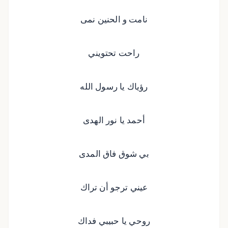
نامت و الحنين نمى
راحت تحتويني
رؤياك يا رسول الله
أحمد يا نور الهدى
بي شوق فاق المدى
عيني ترجو أن تراك
روحي يا حبيبي فداك