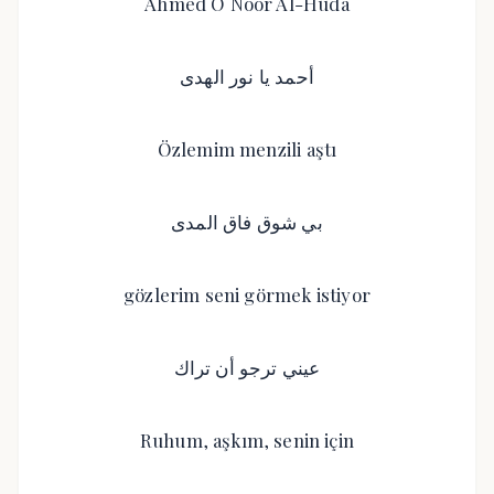
Ahmed O Noor Al-Huda
أحمد يا نور الهدى
Özlemim menzili aştı
بي شوق فاق المدى
gözlerim seni görmek istiyor
عيني ترجو أن تراك
Ruhum, aşkım, senin için