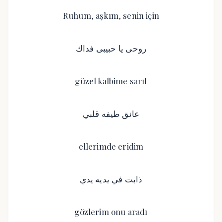
Ruhum, aşkım, senin için
روحى يا حبيبى فداك
güzel kalbime sarıl
عانق طيفه قلبي
ellerimde eridim
ذابت في يديه يدي
gözlerim onu ​​aradı