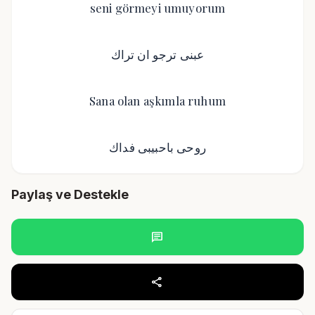
seni görmeyi umuyorum
عبنى ترجو ان تراك
Sana olan aşkımla ruhum
روحى باحبيبى فداك
Paylaş ve Destekle
chat
share