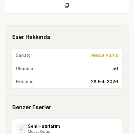
content_copy
Eser Hakkında
Sanatçı
Mesut Kurtis
Okunma
50
Eklenme
28 Feb 2026
Benzer Eserler
Seni Hatırlarım
music_note
Mesut Kurtis