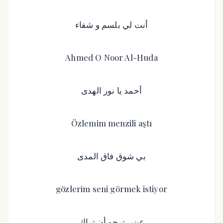
أنت لي بلسم و شفاء
Ahmed O Noor Al-Huda
أحمد يا نور الهدى
Özlemim menzili aştı
بي شوق فاق المدى
gözlerim seni görmek istiyor
عيني ترجو أن تراك