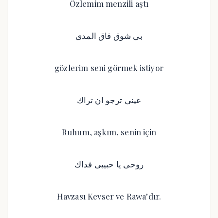
Özlemim menzili aştı
بى شوق فاق المدى
gözlerim seni görmek istiyor
عينى ترجو ان تراك
Ruhum, aşkım, senin için
روحى يا حبيبى فداك
Havzası Kevser ve Rawa’dır.