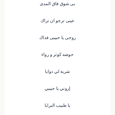
بى شوق فاق المدى
عينى ترجو ان تراك
روحى يا حبيبى فداك
حوضه كوثر و رواء
شربة لي دوايا
إروني يا حبيبي
يا طبيب البرايا