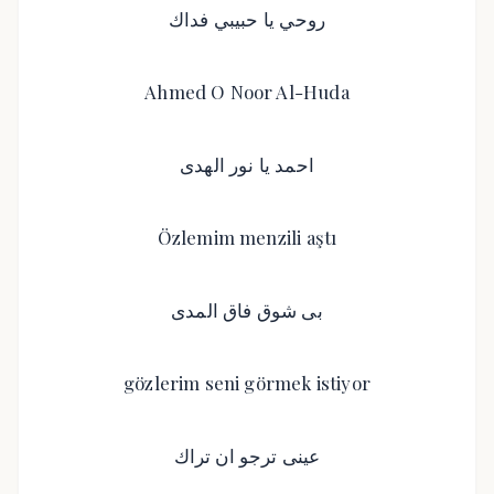
روحي يا حبيبي فداك
Ahmed O Noor Al-Huda
احمد يا نور الهدى
Özlemim menzili aştı
بى شوق فاق المدى
gözlerim seni görmek istiyor
عينى ترجو ان تراك