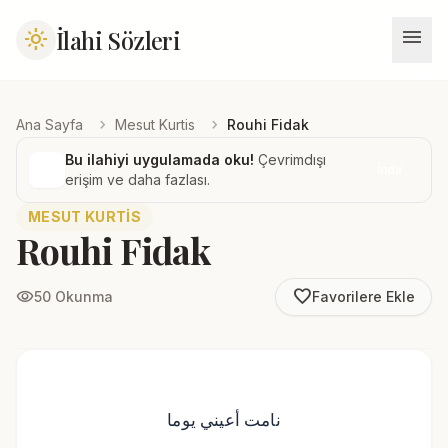
menu
İlahi Sözleri
light_mode
chevron_right
chevron_right
Ana Sayfa
Mesut Kurtis
Rouhi Fidak
Bu ilahiyi uygulamada oku!
Çevrimdışı
İndir
erişim ve daha fazlası.
MESUT KURTIS
Rouhi Fidak
favorite_border
visibility
50 Okunma
Favorilere Ekle
نامت أعيني يوما