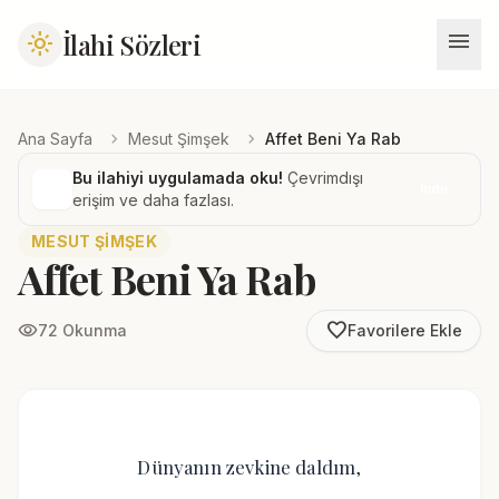
menu
İlahi Sözleri
light_mode
chevron_right
chevron_right
Ana Sayfa
Mesut Şimşek
Affet Beni Ya Rab
Bu ilahiyi uygulamada oku!
Çevrimdışı
İndir
erişim ve daha fazlası.
MESUT ŞIMŞEK
Affet Beni Ya Rab
favorite_border
visibility
72 Okunma
Favorilere Ekle
Dünyanın zevkine daldım,