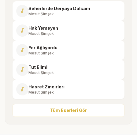
Seherlerde Deryaya Dalsam
music_note
Mesut Şimşek
Hak Yemeyen
music_note
Mesut Şimşek
Yer Ağlıyordu
music_note
Mesut Şimşek
Tut Elimi
music_note
Mesut Şimşek
Hasret Zincirleri
music_note
Mesut Şimşek
Tüm Eserleri Gör