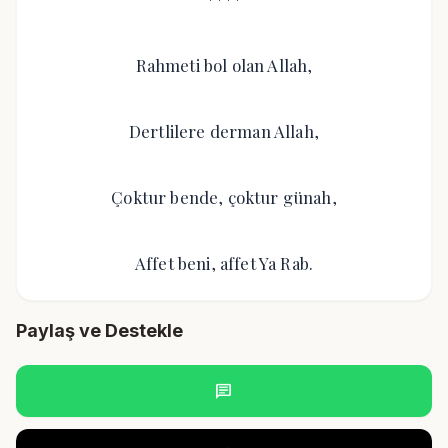
Rahmeti bol olan Allah,
Dertlilere derman Allah,
Çoktur bende, çoktur günah,
Affet beni, affet Ya Rab.
Paylaş ve Destekle
chat