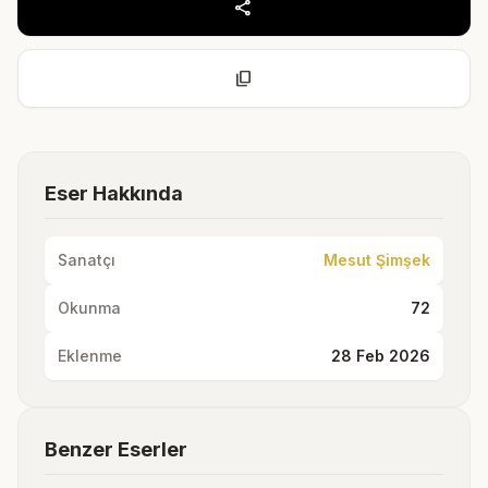
share
content_copy
Eser Hakkında
Sanatçı
Mesut Şimşek
Okunma
72
Eklenme
28 Feb 2026
Benzer Eserler