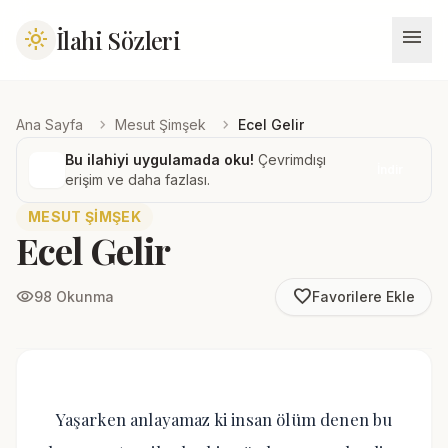
menu
İlahi Sözleri
light_mode
chevron_right
chevron_right
Ana Sayfa
Mesut Şimşek
Ecel Gelir
Bu ilahiyi uygulamada oku!
Çevrimdışı
İndir
erişim ve daha fazlası.
MESUT ŞIMŞEK
Ecel Gelir
favorite_border
visibility
98 Okunma
Favorilere Ekle
Yaşarken anlayamaz ki insan ölüm denen bu