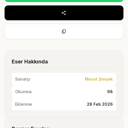
share
content_copy
Eser Hakkında
Sanatçı
Mesut Şimşek
Okunma
98
Eklenme
28 Feb 2026