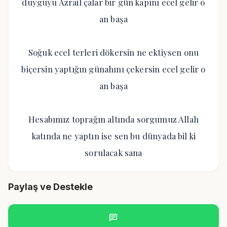
duyguyu Azrail çalar bir gün kapını ecel gelir o
an başa
Soğuk ecel terleri dökersin ne ektiysen onu
biçersin yaptığın günahını çekersin ecel gelir o
an başa
Hesabımız toprağın altında sorgumuz Allah
katında ne yaptın ise sen bu dünyada bil ki
sorulacak sana
Paylaş ve Destekle
chat