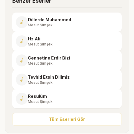
Benzer Eserler
Dillerde Muhammed
music_note
Mesut Şimşek
Hz.Ali
music_note
Mesut Şimşek
Cennetine Erdir Bizi
music_note
Mesut Şimşek
Tevhid Etsin Dilimiz
music_note
Mesut Şimşek
Resulüm
music_note
Mesut Şimşek
Tüm Eserleri Gör