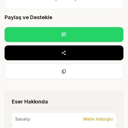
Paylaş ve Destekle
chat
share
content_copy
Eser Hakkında
Sanatçı
Metin Haboğlu