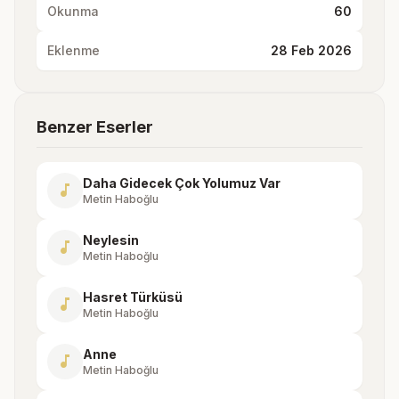
Okunma
60
Eklenme
28 Feb 2026
Benzer Eserler
Daha Gidecek Çok Yolumuz Var
music_note
Metin Haboğlu
Neylesin
music_note
Metin Haboğlu
Hasret Türküsü
music_note
Metin Haboğlu
Anne
music_note
Metin Haboğlu