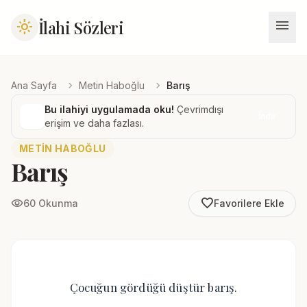
menu
İlahi Sözleri
light_mode
chevron_right
chevron_right
Ana Sayfa
Metin Haboğlu
Barış
Bu ilahiyi uygulamada oku!
Çevrimdışı
İndir
erişim ve daha fazlası.
METIN HABOĞLU
Barış
favorite_border
visibility
60 Okunma
Favorilere Ekle
Çocuğun gördüğü düştür barış.