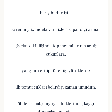
barış budur işte.
Evrenin yüzündeki yara izleri kapandığı zaman
ağaçlar dikildiğinde top mermilerinin açtığı
çukurlara,
yangının eritip tükettiği yüreklerde
ilk tomurcukları belirdiği zaman umudun,
ölüler rahatça uyuyabildiklerinde, kaygı
duymaksızın artık,