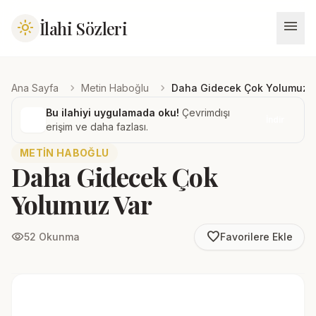
menu
İlahi Sözleri
light_mode
chevron_right
chevron_right
Ana Sayfa
Metin Haboğlu
Daha Gidecek Çok Yolumuz 
Bu ilahiyi uygulamada oku!
Çevrimdışı
İndir
erişim ve daha fazlası.
METIN HABOĞLU
Daha Gidecek Çok
Yolumuz Var
favorite_border
visibility
52 Okunma
Favorilere Ekle