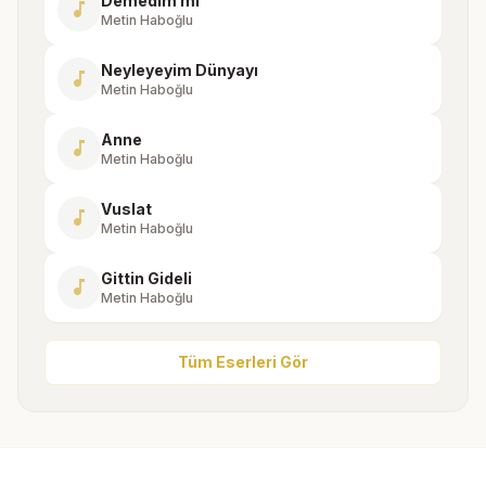
Demedim mi
music_note
Metin Haboğlu
Neyleyeyim Dünyayı
music_note
Metin Haboğlu
Anne
music_note
Metin Haboğlu
Vuslat
music_note
Metin Haboğlu
Gittin Gideli
music_note
Metin Haboğlu
Tüm Eserleri Gör