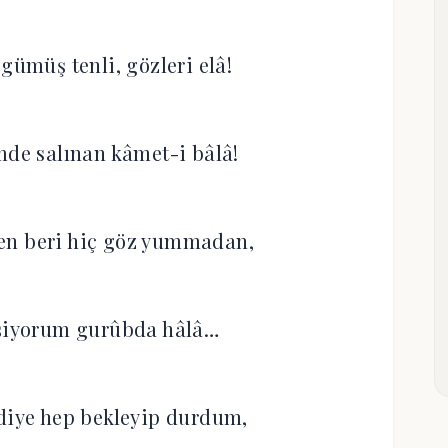
 gümüş tenli, gözleri elâ!
mde salınan kâmet-i bâlâ!
en beri hiç göz yummadan,
eşiyorum gurûbda hâlâ…
diye hep bekleyip durdum,