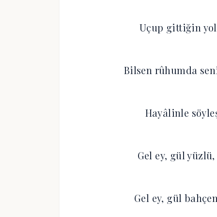
Uçup gittiğin yo
Bilsen rûhumda seni
Hayâlinle söyle
Gel ey, gül yüzlü,
Gel ey, gül bahçe