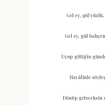
Gel ey, gül yüzlü,
Gel ey, gül bahçe
Uçup gittiğin günd
Hayâlinle söyl
Dönüp geleceksin 