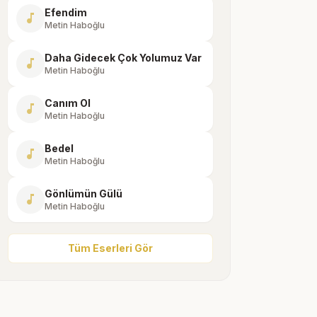
Efendim
music_note
Metin Haboğlu
Daha Gidecek Çok Yolumuz Var
music_note
Metin Haboğlu
Canım Ol
music_note
Metin Haboğlu
Bedel
music_note
Metin Haboğlu
Gönlümün Gülü
music_note
Metin Haboğlu
Tüm Eserleri Gör