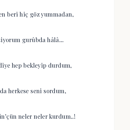
en beri hiç göz yummadan,
eşiyorum gurûbda hâlâ…
diye hep bekleyip durdum,
lda herkese seni sordum,
n’çün neler neler kurdum..!