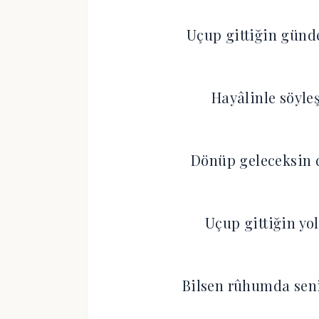
Uçup gittiğin günd
Hayâlinle söyl
Dönüp geleceksin 
Uçup gittiğin yo
Bilsen rûhumda seni