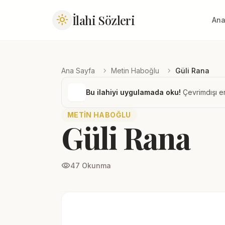
İlahi Sözleri
light_mode
Ana
chevron_right
chevron_right
Ana Sayfa
Metin Haboğlu
Güli Rana
Bu ilahiyi uygulamada oku!
Çevrimdışı er
METIN HABOĞLU
Güli Rana
visibility
47 Okunma