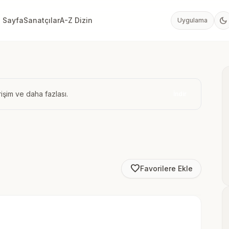
dark_mode
 Sayfa
Sanatçılar
A-Z Dizin
Uygulama
işim ve daha fazlası.
İndir
favorite_border
Favorilere Ekle