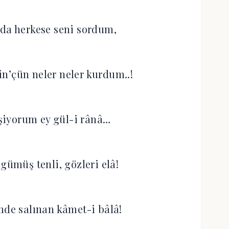
lda herkese seni sordum,
n’çün neler neler kurdum..!
şiyorum ey gül-i rânâ…
 gümüş tenli, gözleri elâ!
mde salınan kâmet-i bâlâ!