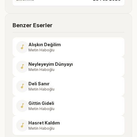
Benzer Eserler
Alışkın Değilim
music_note
Metin Haboğlu
Neyleyeyim Dünyayı
music_note
Metin Haboğlu
Deli Sanır
music_note
Metin Haboğlu
Gittin Gideli
music_note
Metin Haboğlu
Hasret Kaldım
music_note
Metin Haboğlu