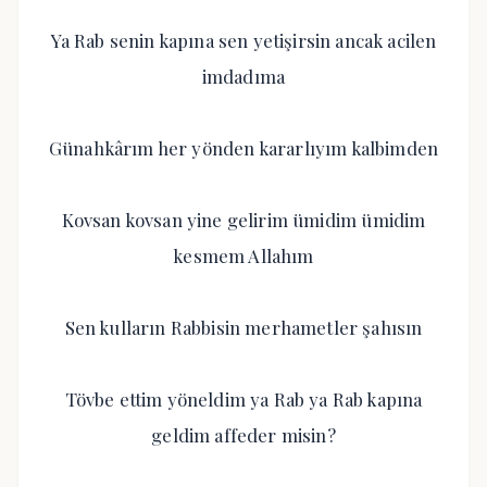
Ya Rab senin kapına sen yetişirsin ancak acilen
imdadıma
Günahkârım her yönden kararlıyım kalbimden
Kovsan kovsan yine gelirim ümidim ümidim
kesmem Allahım
Sen kulların Rabbisin merhametler şahısın
Tövbe ettim yöneldim ya Rab ya Rab kapına
geldim affeder misin?