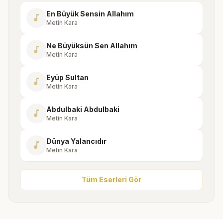
En Büyük Sensin Allahım
music_note
Metin Kara
Ne Büyüksün Sen Allahım
music_note
Metin Kara
Eyüp Sultan
music_note
Metin Kara
Abdulbaki Abdulbaki
music_note
Metin Kara
Dünya Yalancıdır
music_note
Metin Kara
Tüm Eserleri Gör