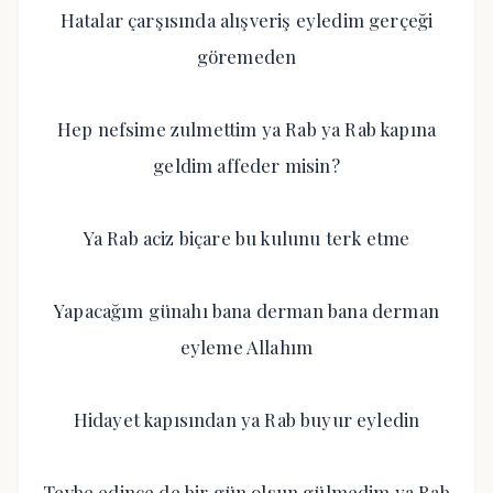
Hatalar çarşısında alışveriş eyledim gerçeği
göremeden
Hep nefsime zulmettim ya Rab ya Rab kapına
geldim affeder misin?
Ya Rab aciz biçare bu kulunu terk etme
Yapacağım günahı bana derman bana derman
eyleme Allahım
Hidayet kapısından ya Rab buyur eyledin
Tevbe edince de bir gün olsun gülmedim ya Rab