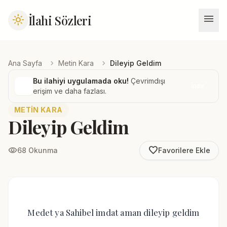
menu
İlahi Sözleri
light_mode
chevron_right
chevron_right
Ana Sayfa
Metin Kara
Dileyip Geldim
Bu ilahiyi uygulamada oku!
Çevrimdışı
İndir
erişim ve daha fazlası.
METIN KARA
Dileyip Geldim
favorite_border
visibility
68 Okunma
Favorilere Ekle
Medet ya Sahibel imdat aman dileyip geldim