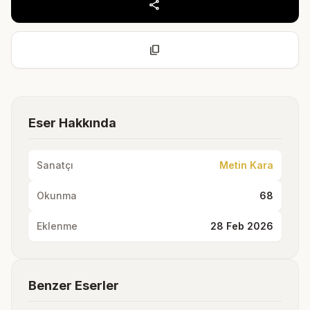
share
content_copy
Eser Hakkında
Sanatçı
Metin Kara
Okunma
68
Eklenme
28 Feb 2026
Benzer Eserler