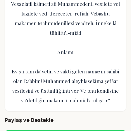
Vesselatil kâimeti ati Muhammedenil vesilete vel
fazilete ved-dereceter-refîah. Vebashu
makamen Mahmudenillezi veadteh. İnneke lâ
tühlifü’l-mîâd
Anlamı
Ey şu tam da’vetin ve vakti gelen namazın sahibi
olan Rabbim! Muhammed aleyhisselâma şefâat
vesîlesini ve üstünlüğünü ver. Ve onu kendisine
va’detdiğin makam-ı mahmûd’a ulaştır”
Paylaş ve Destekle