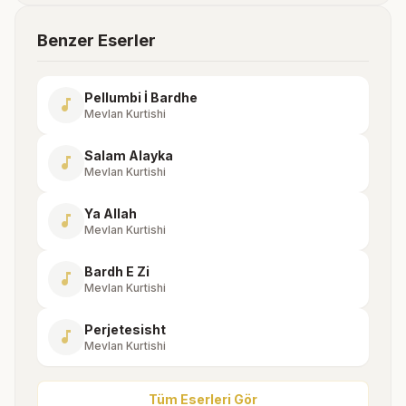
Benzer Eserler
Pellumbi İ Bardhe
music_note
Mevlan Kurtishi
Salam Alayka
music_note
Mevlan Kurtishi
Ya Allah
music_note
Mevlan Kurtishi
Bardh E Zi
music_note
Mevlan Kurtishi
Perjetesisht
music_note
Mevlan Kurtishi
Tüm Eserleri Gör