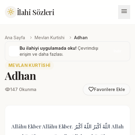
menu
İlahi Sözleri
light_mode
chevron_right
chevron_right
Ana Sayfa
Mevlan Kurtishi
Adhan
Bu ilahiyi uygulamada oku!
Çevrimdışı
İndir
erişim ve daha fazlası.
MEVLAN KURTISHI
Adhan
favorite_border
visibility
147 Okunma
Favorilere Ekle
Allâhu Ekber Allâhu Ekber. اللّهُ اَكْبَرُ اللّهُ اَكْبَرُ Allah