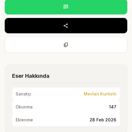
chat
share
content_copy
Eser Hakkında
Sanatçı
Mevlan Kurtishi
Okunma
147
Eklenme
28 Feb 2026