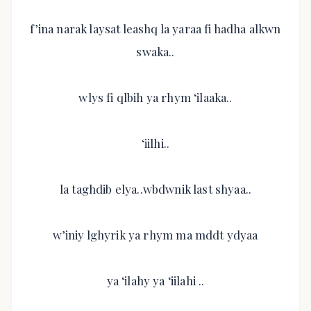
f’ina narak laysat leashq la yaraa fi hadha alkwn
swaka..
wlys fi qlbih ya rhym ‘ilaaka..
‘iilhi..
la taghdib elya..wbdwnik last shyaa..
w’iniy lghyrik ya rhym ma mddt ydyaa
ya ‘ilahy ya ‘iilahi ..