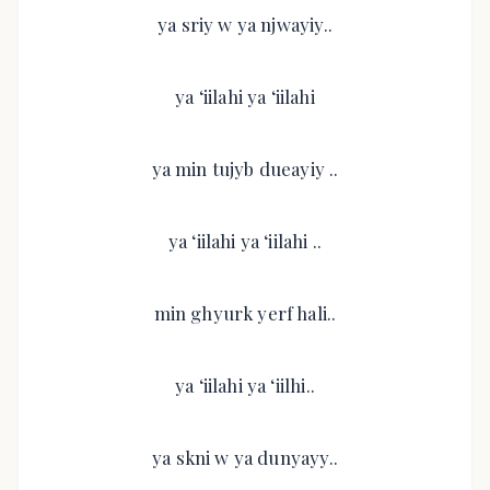
ya sriy w ya njwayiy..
ya ‘iilahi ya ‘iilahi
ya min tujyb dueayiy ..
ya ‘iilahi ya ‘iilahi ..
min ghyurk yerf hali..
ya ‘iilahi ya ‘iilhi..
ya skni w ya dunyayy..