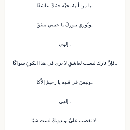
يا من أتيهُ بحبِّه جئتكَ عاشقًا..
ونُوري بنورِكَ يا حبيبي ينبثقُ..
إلهي..
فإنَّ نارك ليست لعاشقٍ لا يرى في هذا الكونِ سواكَا..
وليسَ في قلبِه يا رحيمُ إلاَّكا..
إلهي..
لا تغضب عليَّ..وبدونِكَ لست شيَّا..