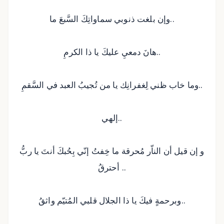
وإن بلغت ذنوبي سماواتِكَ السَّبعَ ما..
هانَ دمعيِ عليكَ يا ذا الكرمِ..
وما خاب ظني لِغفرانِك يا من تُجيبُ العبد في السَّقمِ..
إلهي..
و إن قيل أن الناّر مُحرقة ما خِفتُ إنّي بِحُبكَ أنتَ يا ربُّ
أحترقُ ..
وبرحمةٍ فيكَ يا ذا الجلال قلبي المُتيّم واثقُ..