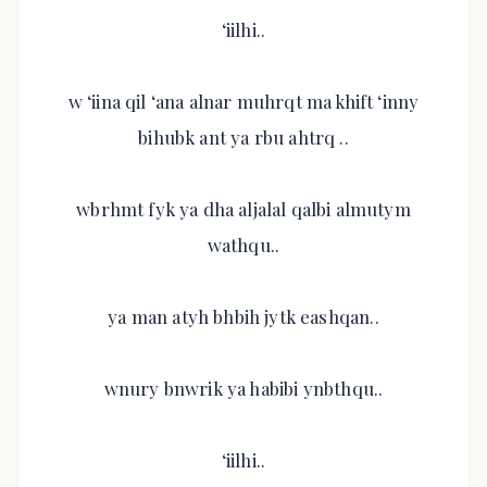
‘iilhi..
w ‘iina qil ‘ana alnar muhrqt ma khift ‘inny
bihubk ant ya rbu ahtrq ..
wbrhmt fyk ya dha aljalal qalbi almutym
wathqu..
ya man atyh bhbih jytk eashqan..
wnury bnwrik ya habibi ynbthqu..
‘iilhi..