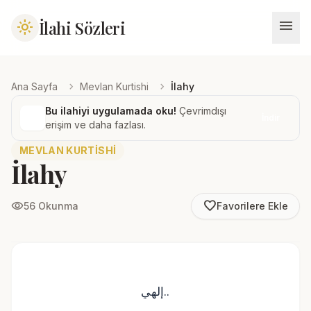
menu
İlahi Sözleri
light_mode
chevron_right
chevron_right
Ana Sayfa
Mevlan Kurtishi
İlahy
Bu ilahiyi uygulamada oku!
Çevrimdışı
İndir
erişim ve daha fazlası.
MEVLAN KURTISHI
İlahy
favorite_border
visibility
56 Okunma
Favorilere Ekle
إلهي..