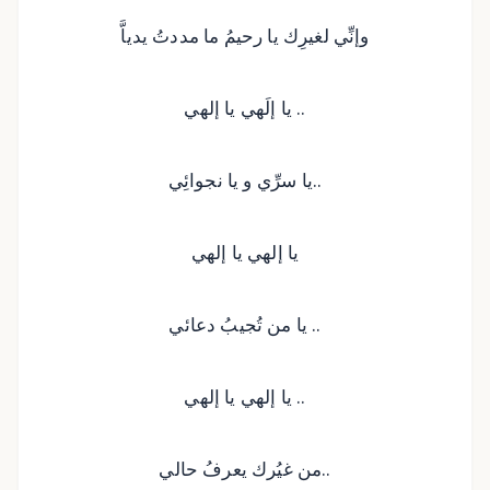
وإنِّي لغيرِك يا رحيمُ ما مددتُ يدياَّ
يا إلَهي يا إلهي ..
يا سرِّي و يا نجوائِي..
يا إلهي يا إلهي
يا من تُجيبُ دعائي ..
يا إلهي يا إلهي ..
من غيُرك يعرفُ حالي..