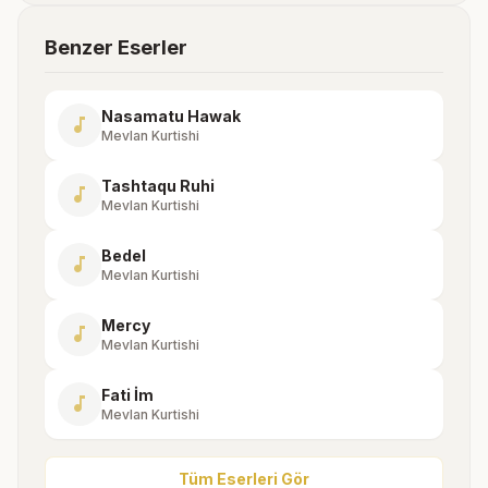
Benzer Eserler
Nasamatu Hawak
music_note
Mevlan Kurtishi
Tashtaqu Ruhi
music_note
Mevlan Kurtishi
Bedel
music_note
Mevlan Kurtishi
Mercy
music_note
Mevlan Kurtishi
Fati İm
music_note
Mevlan Kurtishi
Tüm Eserleri Gör