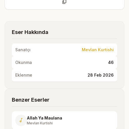
content_copy
Eser Hakkında
Sanatçı
Mevlan Kurtishi
Okunma
46
Eklenme
28 Feb 2026
Benzer Eserler
Allah Ya Maulana
music_note
Mevlan Kurtishi