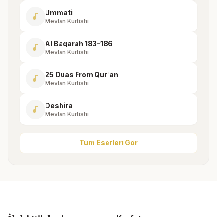
Ummati
music_note
Mevlan Kurtishi
Al Baqarah 183-186
music_note
Mevlan Kurtishi
25 Duas From Qur'an
music_note
Mevlan Kurtishi
Deshira
music_note
Mevlan Kurtishi
Tüm Eserleri Gör