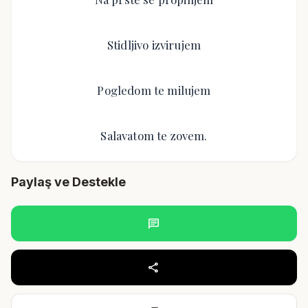
Stidljivo izvirujem
Pogledom te milujem
Salavatom te zovem.
Paylaş ve Destekle
chat
share