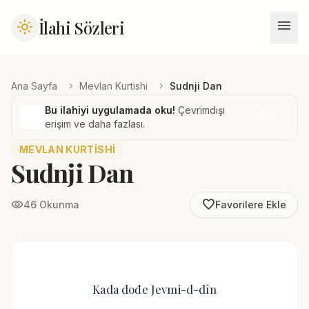
menu
İlahi Sözleri
light_mode
chevron_right
chevron_right
Ana Sayfa
Mevlan Kurtishi
Sudnji Dan
Bu ilahiyi uygulamada oku!
Çevrimdışı
İndir
erişim ve daha fazlası.
MEVLAN KURTISHI
Sudnji Dan
favorite_border
visibility
46 Okunma
Favorilere Ekle
Kada dođe Jevmi-d-dîn