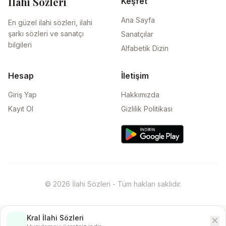
İlahi Sözleri
Keşfet
Ana Sayfa
En güzel ilahi sözleri, ilahi
şarkı sözleri ve sanatçı
Sanatçılar
bilgileri
Alfabetik Dizin
Hesap
İletişim
Giriş Yap
Hakkımızda
Kayıt Ol
Gizlilik Politikası
© 2026 İlahi Sözleri - Tüm hakları saklıdır.
Kral İlahi Sözleri
close
İndir