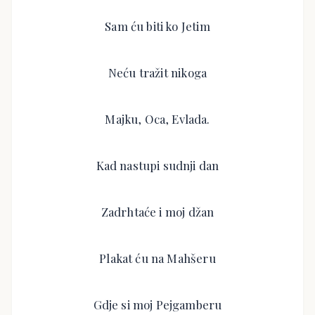
Sam ću biti ko Jetim
Neću tražit nikoga
Majku, Oca, Evlada.
Kad nastupi sudnji dan
Zadrhtaće i moj džan
Plakat ću na Mahšeru
Gdje si moj Pejgamberu