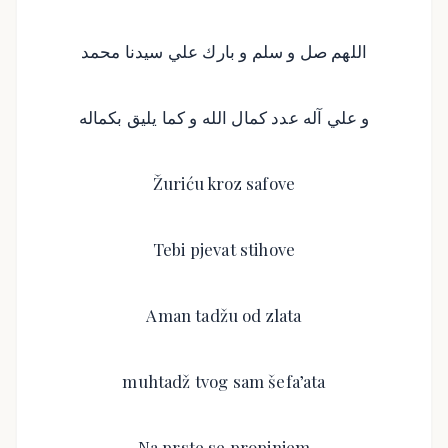
اللهم صل و سلم و بارك علي سيدنا محمد
و علي آله عدد كمال الله و كما يليق بكماله
Žuriću kroz safove
Tebi pjevat stihove
Aman tadžu od zlata
muhtadž tvog sam šefa’ata
Na prste se propinjem