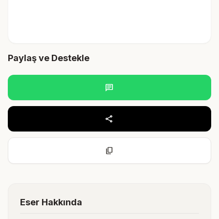
Paylaş ve Destekle
chat
share
content_copy
Eser Hakkında