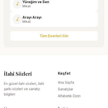
Yüreğim ve Sen
music_note
Mikail
Arayı Arayı
music_note
Mikail
Tüm Eserleri Gör
İlahi Sözleri
Keşfet
Ana Sayfa
En güzel ilahi sözleri, ilahi
şarkı sözleri ve sanatçı
Sanatçılar
bilgileri
Alfabetik Dizin