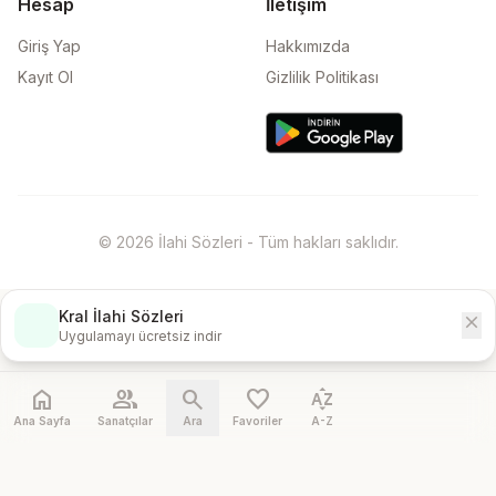
Hesap
İletişim
Giriş Yap
Hakkımızda
Kayıt Ol
Gizlilik Politikası
© 2026 İlahi Sözleri - Tüm hakları saklıdır.
Kral İlahi Sözleri
close
İndir
Uygulamayı ücretsiz indir
home
people
search
favorite
sort_by_alpha
Ana Sayfa
Sanatçılar
Ara
Favoriler
A-Z