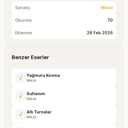
Sanatçı
Mikail
Okunma
70
Eklenme
28 Feb 2026
Benzer Eserler
Yağmuru Kovma
music_note
Mikail
Sultanım
music_note
Mikail
Allı Turnalar
music_note
Mikail