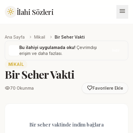
menu
İlahi Sözleri
light_mode
chevron_right
chevron_right
Ana Sayfa
Mikail
Bir Seher Vakti
Bu ilahiyi uygulamada oku!
Çevrimdışı
İndir
erişim ve daha fazlası.
MIKAIL
Bir Seher Vakti
favorite_border
visibility
70 Okunma
Favorilere Ekle
Bir seher vaktinde indim bağlara