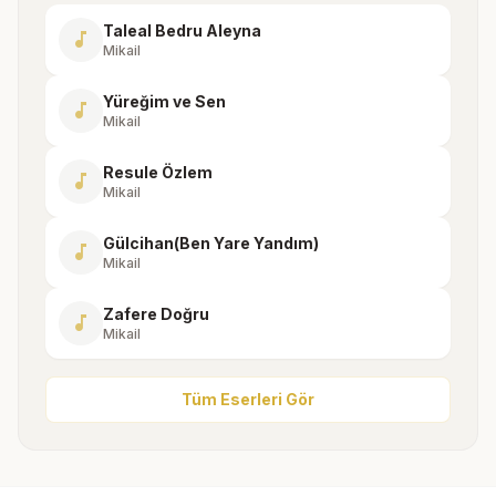
Taleal Bedru Aleyna
music_note
Mikail
Yüreğim ve Sen
music_note
Mikail
Resule Özlem
music_note
Mikail
Gülcihan(Ben Yare Yandım)
music_note
Mikail
Zafere Doğru
music_note
Mikail
Tüm Eserleri Gör