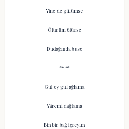
Yine de gülümse
Ölürüm ölürse
Dudağında buse
****
Gül ey gül ağlama
Yâremi dağlama
Bin bir bağ içreyim