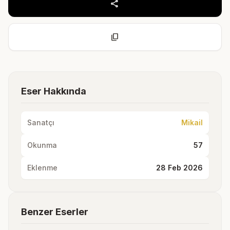
share
content_copy
Eser Hakkında
Sanatçı
Mikail
Okunma
57
Eklenme
28 Feb 2026
Benzer Eserler