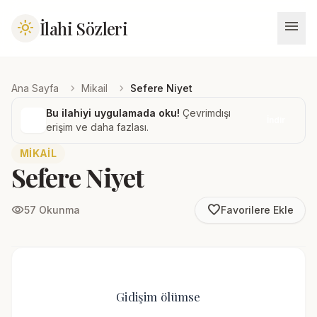
menu
İlahi Sözleri
light_mode
chevron_right
chevron_right
Ana Sayfa
Mikail
Sefere Niyet
Bu ilahiyi uygulamada oku!
Çevrimdışı
İndir
erişim ve daha fazlası.
MIKAIL
Sefere Niyet
favorite_border
visibility
57 Okunma
Favorilere Ekle
Gidişim ölümse