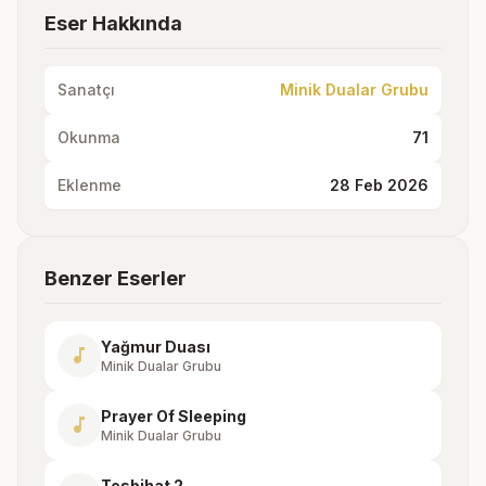
Eser Hakkında
Sanatçı
Minik Dualar Grubu
Okunma
71
Eklenme
28 Feb 2026
Benzer Eserler
Yağmur Duası
music_note
Minik Dualar Grubu
Prayer Of Sleeping
music_note
Minik Dualar Grubu
Tesbihat 2