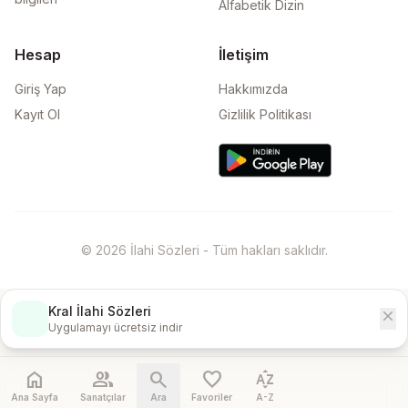
Alfabetik Dizin
Hesap
İletişim
Giriş Yap
Hakkımızda
Kayıt Ol
Gizlilik Politikası
© 2026 İlahi Sözleri - Tüm hakları saklıdır.
Kral İlahi Sözleri
close
İndir
Uygulamayı ücretsiz indir
home
people
search
favorite
sort_by_alpha
Ana Sayfa
Sanatçılar
Ara
Favoriler
A-Z