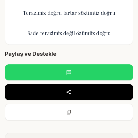
Terazimiz doğru tartar sözümüz doğru
Sade terazimiz değil özümüz doğru
Paylaş ve Destekle
chat
share
content_copy