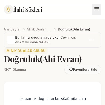
menu
İlahi Sözleri
light_mode
chevron_right
chevron_right
Ana Sayfa
Minik Dualar Grubu
Doğruluk(Ahi Evran)
Bu ilahiyi uygulamada oku!
Çevrimdışı
İndir
erişim ve daha fazlası.
MINIK DUALAR GRUBU
Doğruluk(Ahi Evran)
favorite_border
visibility
71 Okunma
Favorilere Ekle
Terazimiz doğru tartar sözümüz tartı