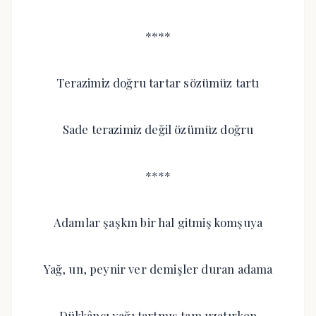
****
Terazimiz doğru tartar sözümüz tartı
Sade terazimiz değil özümüz doğru
****
Adamlar şaşkın bir hal gitmiş komşuya
Yağ, un, peynir ver demişler duran adama
Dükkâncı yağı tartmış tam uzatırken