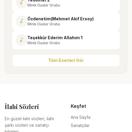
music_note
Minik Dualar Grubu
Özdenetim(Mehmet Akif Ersoy)
music_note
Minik Dualar Grubu
Teşekkür Ederim Allahım 1
music_note
Minik Dualar Grubu
Tüm Eserleri Gör
İlahi Sözleri
Keşfet
Ana Sayfa
En güzel ilahi sözleri, ilahi
şarkı sözleri ve sanatçı
Sanatçılar
bilgileri