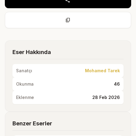
share
content_copy
Eser Hakkında
Sanatçı
Mohamed Tarek
Okunma
46
Eklenme
28 Feb 2026
Benzer Eserler