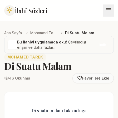
menu
İlahi Sözleri
light_mode
chevron_right
chevron_right
Ana Sayfa
Mohamed Tarek
Di Suatu Malam
Bu ilahiyi uygulamada oku!
Çevrimdışı
İndir
erişim ve daha fazlası.
MOHAMED TAREK
Di Suatu Malam
favorite_border
visibility
46 Okunma
Favorilere Ekle
Di suatu malam tak kuduga