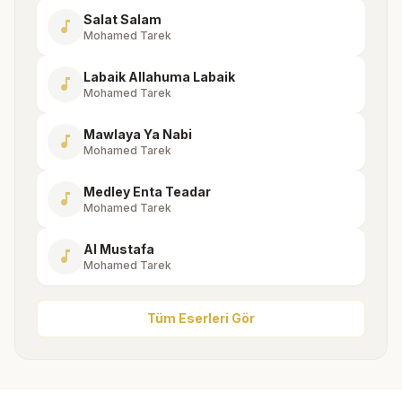
Salat Salam
music_note
Mohamed Tarek
Labaik Allahuma Labaik
music_note
Mohamed Tarek
Mawlaya Ya Nabi
music_note
Mohamed Tarek
Medley Enta Teadar
music_note
Mohamed Tarek
Al Mustafa
music_note
Mohamed Tarek
Tüm Eserleri Gör