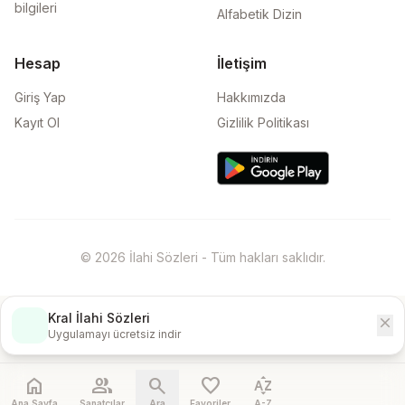
bilgileri
Alfabetik Dizin
Hesap
İletişim
Giriş Yap
Hakkımızda
Kayıt Ol
Gizlilik Politikası
© 2026 İlahi Sözleri - Tüm hakları saklıdır.
Kral İlahi Sözleri
close
İndir
Uygulamayı ücretsiz indir
home
people
search
favorite
sort_by_alpha
Ana Sayfa
Sanatçılar
Ara
Favoriler
A-Z