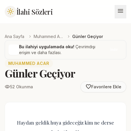
menu
İlahi Sözleri
light_mode
chevron_right
chevron_right
Ana Sayfa
Muhammed Acar
Günler Geçiyor
Bu ilahiyi uygulamada oku!
Çevrimdışı
İndir
erişim ve daha fazlası.
MUHAMMED ACAR
Günler Geçiyor
favorite_border
visibility
52 Okunma
Favorilere Ekle
Haydan geldik huya gideceğiz kim ne derse