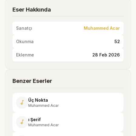
Eser Hakkında
Sanatçı
Muhammed Acar
Okunma
52
Eklenme
28 Feb 2026
Benzer Eserler
Üç Nokta
music_note
Muhammed Acar
ı Şerif
music_note
Muhammed Acar