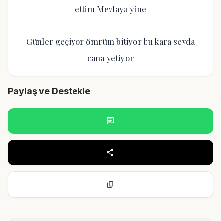
ettim Mevlaya yine
Günler geçiyor ömrüm bitiyor bu kara sevda
cana yetiyor
Paylaş ve Destekle
chat
share
content_copy