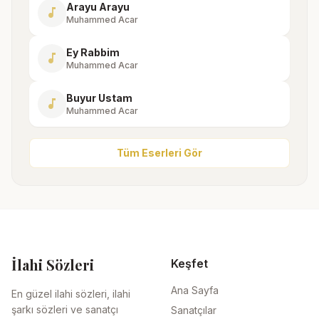
Arayu Arayu
music_note
Muhammed Acar
Ey Rabbim
music_note
Muhammed Acar
Buyur Ustam
music_note
Muhammed Acar
Tüm Eserleri Gör
İlahi Sözleri
Keşfet
Ana Sayfa
En güzel ilahi sözleri, ilahi
şarkı sözleri ve sanatçı
Sanatçılar