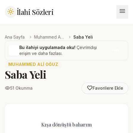
menu
İlahi Sözleri
light_mode
chevron_right
chevron_right
Ana Sayfa
Muhammed Ali Oğuz
Saba Yeli
Bu ilahiyi uygulamada oku!
Çevrimdışı
İndir
erişim ve daha fazlası.
MUHAMMED ALI OĞUZ
Saba Yeli
favorite_border
visibility
51 Okunma
Favorilere Ekle
Kışa dönüştü baharım