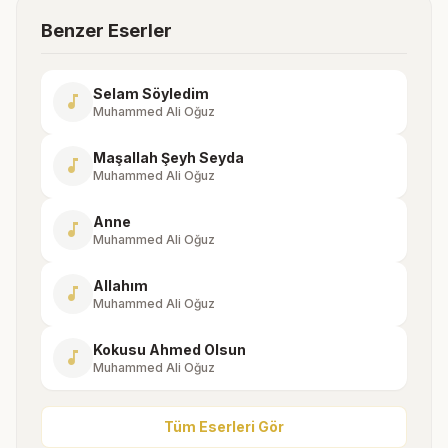
Benzer Eserler
Selam Söyledim
music_note
Muhammed Ali Oğuz
Maşallah Şeyh Seyda
music_note
Muhammed Ali Oğuz
Anne
music_note
Muhammed Ali Oğuz
Allahım
music_note
Muhammed Ali Oğuz
Kokusu Ahmed Olsun
music_note
Muhammed Ali Oğuz
Tüm Eserleri Gör