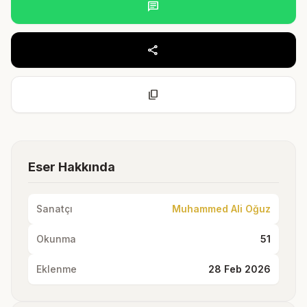
chat
share
content_copy
Eser Hakkında
Sanatçı
Muhammed Ali Oğuz
Okunma
51
Eklenme
28 Feb 2026