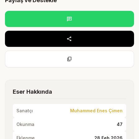
Paylaş ve Destekle
chat
share
content_copy
Eser Hakkında
Sanatçı
Muhammed Enes Çimen
Okunma
47
Eklenme
28 Feb 2026