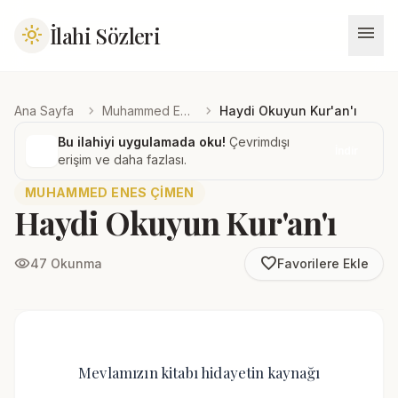
menu
İlahi Sözleri
light_mode
chevron_right
chevron_right
Ana Sayfa
Muhammed Enes Çimen
Haydi Okuyun Kur'an'ı
Bu ilahiyi uygulamada oku!
Çevrimdışı
İndir
erişim ve daha fazlası.
MUHAMMED ENES ÇIMEN
Haydi Okuyun Kur'an'ı
favorite_border
visibility
47 Okunma
Favorilere Ekle
Mevlamızın kitabı hidayetin kaynağı