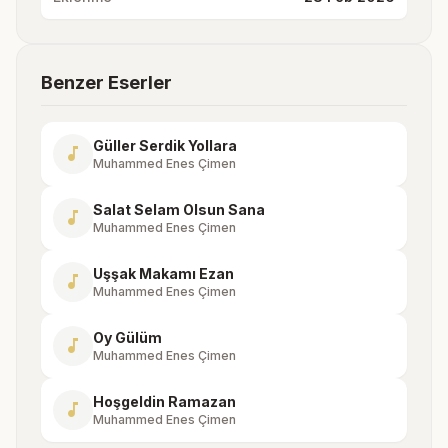
Benzer Eserler
Güller Serdik Yollara
music_note
Muhammed Enes Çimen
Salat Selam Olsun Sana
music_note
Muhammed Enes Çimen
Uşşak Makamı Ezan
music_note
Muhammed Enes Çimen
Oy Gülüm
music_note
Muhammed Enes Çimen
Hoşgeldin Ramazan
music_note
Muhammed Enes Çimen