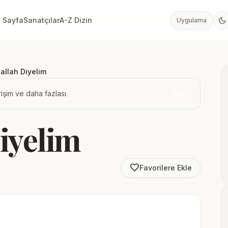
dark_mode
 Sayfa
Sanatçılar
A-Z Dizin
Uygulama
llah Diyelim
işim ve daha fazlası.
İndir
iyelim
favorite_border
Favorilere Ekle