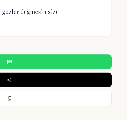
 gözler değmesin size
chat
share
content_copy