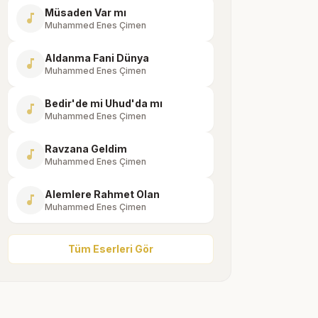
Müsaden Var mı
music_note
Muhammed Enes Çimen
Aldanma Fani Dünya
music_note
Muhammed Enes Çimen
Bedir'de mi Uhud'da mı
music_note
Muhammed Enes Çimen
Ravzana Geldim
music_note
Muhammed Enes Çimen
Alemlere Rahmet Olan
music_note
Muhammed Enes Çimen
Tüm Eserleri Gör