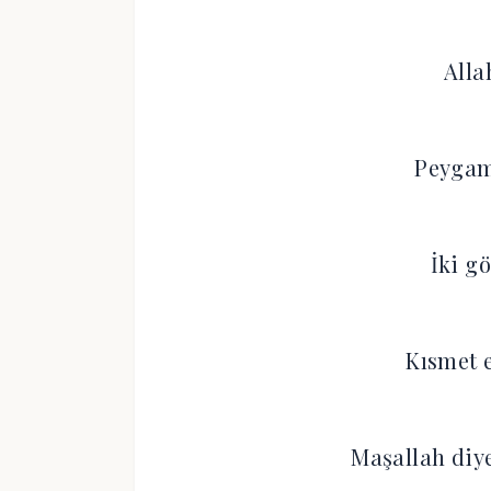
Alla
Peygamb
İki g
Kısmet 
Maşallah diye