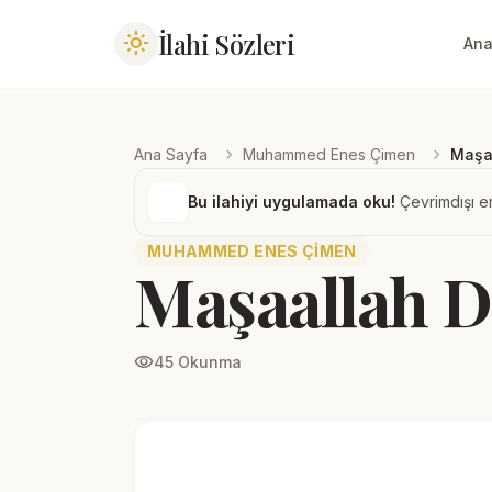
İlahi Sözleri
light_mode
Ana
chevron_right
chevron_right
Ana Sayfa
Muhammed Enes Çimen
Maşaa
Bu ilahiyi uygulamada oku!
Çevrimdışı er
MUHAMMED ENES ÇIMEN
Maşaallah D
visibility
45 Okunma