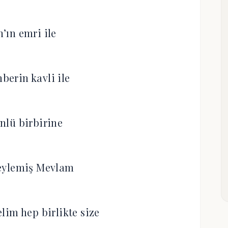
h’ın emri ile
erin kavli ile
önlü birbirine
eylemiş Mevlam
lim hep birlikte size