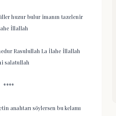
üller huzur bulur imanın tazelenir
lahe İllallah
edur Rasulullah La İlahe İllallah
hi salatullah
****
tin anahtarı söylersen bu kelamı