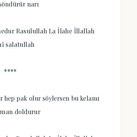
söndürür narı
edur Rasulullah La İlahe İllallah
hi salatullah
****
r hep pak olur söylersen bu kelamı
iman doldurur