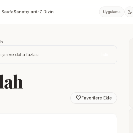
dark_mode
 Sayfa
Sanatçılar
A-Z Dizin
Uygulama
ah
işim ve daha fazlası.
İndir
llah
favorite_border
Favorilere Ekle