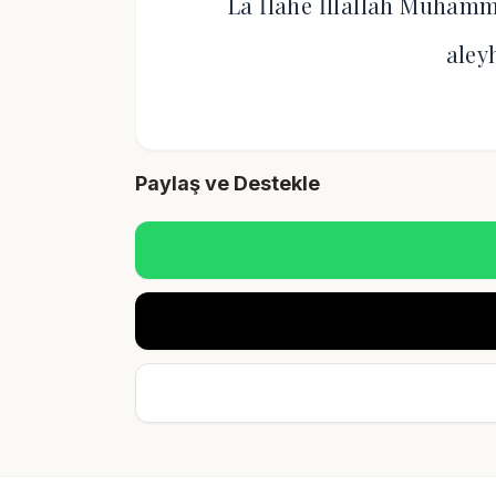
La İlahe İllallah Muhamm
aley
Paylaş ve Destekle