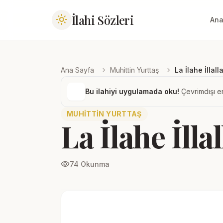
İlahi Sözleri
light_mode
Ana
chevron_right
chevron_right
Ana Sayfa
Muhittin Yurttaş
La İlahe İllall
Bu ilahiyi uygulamada oku!
Çevrimdışı er
MUHITTIN YURTTAŞ
La İlahe İlla
visibility
74 Okunma