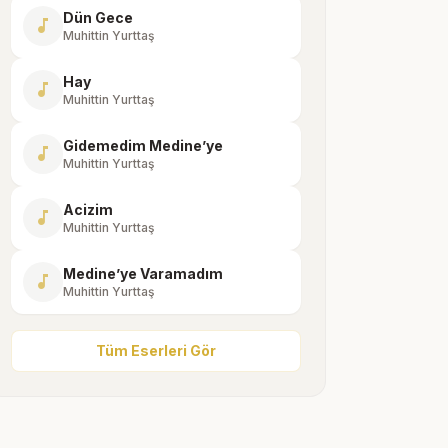
Dün Gece
music_note
Muhittin Yurttaş
Hay
music_note
Muhittin Yurttaş
Gidemedim Medine’ye
music_note
Muhittin Yurttaş
Acizim
music_note
Muhittin Yurttaş
Medine’ye Varamadım
music_note
Muhittin Yurttaş
Tüm Eserleri Gör