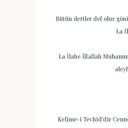
Bütün dertler def olur gön
La İ
La İlahe İllallah Muhamm
aley
Kelime-i Tevhid’dir Cenne