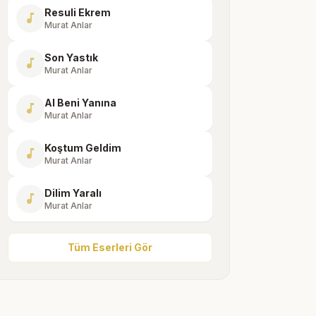
Resuli Ekrem
music_note
Murat Anlar
Son Yastık
music_note
Murat Anlar
Al Beni Yanına
music_note
Murat Anlar
Koştum Geldim
music_note
Murat Anlar
Dilim Yaralı
music_note
Murat Anlar
Tüm Eserleri Gör