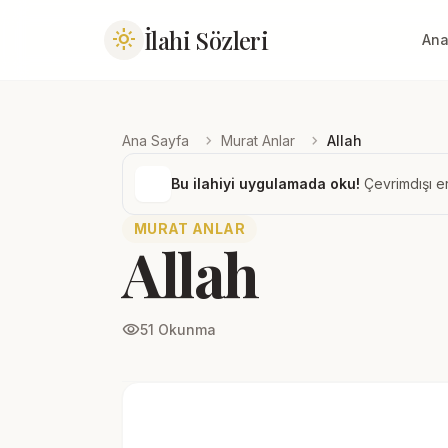
İlahi Sözleri
light_mode
Ana
chevron_right
chevron_right
Ana Sayfa
Murat Anlar
Allah
Bu ilahiyi uygulamada oku!
Çevrimdışı er
MURAT ANLAR
Allah
visibility
51 Okunma