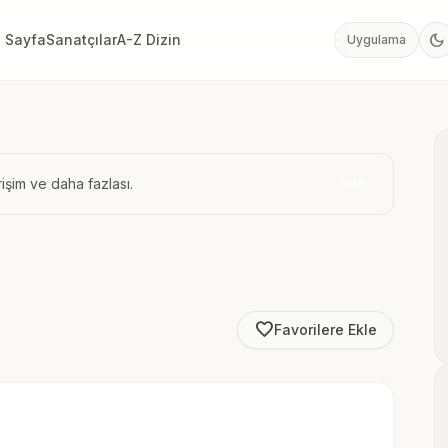
dark_mode
 Sayfa
Sanatçılar
A-Z Dizin
Uygulama
işim ve daha fazlası.
İndir
favorite_border
Favorilere Ekle