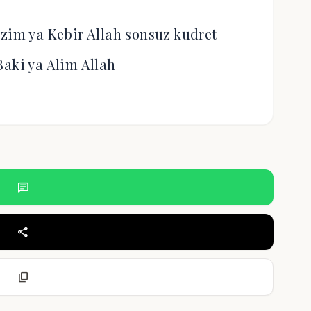
Azim ya Kebir Allah sonsuz kudret
Baki ya Alim Allah
chat
share
content_copy