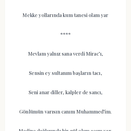
Mekke yollarında kum tanesi olam yar
****
Mevlam yalnız sana verdi Mirac’ı,
Sensin ey sultanım başların tacı,
Seni anar diller, kalpler de sancı,
Gönlümün varısın canım Muhammed’im.
Medine dağlarında bir gül olam açam yar,