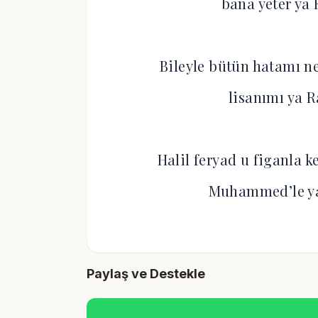
bana yeter ya
Bileyle bütün hatamı ne
lisanımı ya 
Halil feryad u figanla 
Muhammed’le ya
Paylaş ve Destekle