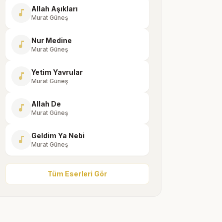
Allah Aşıkları
music_note
Murat Güneş
Nur Medine
music_note
Murat Güneş
Yetim Yavrular
music_note
Murat Güneş
Allah De
music_note
Murat Güneş
Geldim Ya Nebi
music_note
Murat Güneş
Tüm Eserleri Gör