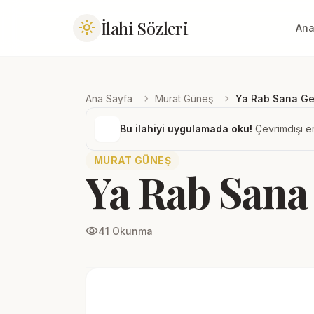
İlahi Sözleri
light_mode
Ana
chevron_right
chevron_right
Ana Sayfa
Murat Güneş
Ya Rab Sana Ge
Bu ilahiyi uygulamada oku!
Çevrimdışı er
MURAT GÜNEŞ
Ya Rab Sana
visibility
41 Okunma