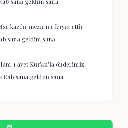
 Rab sana geldim sana
fse kazdır mezarını feryat ettir
Rab sana geldim sana
kelam-ı âyet Kur’an’la önderimiz
 Rab sana geldim sana
chat