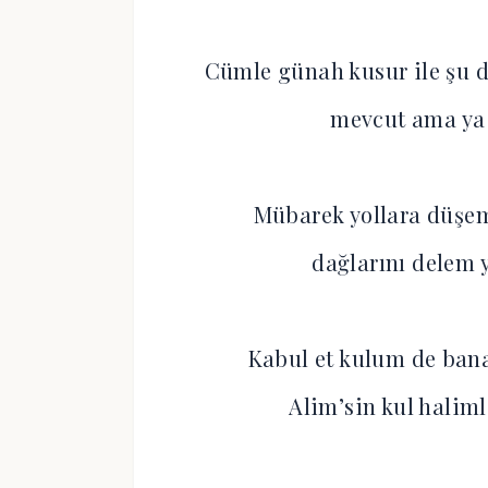
Cümle günah kusur ile şu 
mevcut ama ya
Mübarek yollara düşem
dağlarını delem 
Kabul et kulum de ban
Alim’sin kul halim