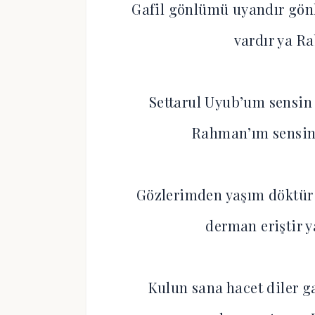
Gafil gönlümü uyandır gönl
vardır ya R
Settarul Uyub’um sensin
Rahman’ım sensin
Gözlerimden yaşım döktür
derman eriştir 
Kulun sana hacet diler g