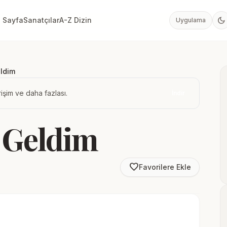
dark_mode
 Sayfa
Sanatçılar
A-Z Dizin
Uygulama
ldim
işim ve daha fazlası.
İndir
 Geldim
favorite_border
Favorilere Ekle