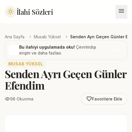
menu
İlahi Sözleri
light_mode
chevron_right
chevron_right
Ana Sayfa
Musab Yüksel
Senden Ayrı Geçen Günler Ef
Bu ilahiyi uygulamada oku!
Çevrimdışı
İndir
erişim ve daha fazlası.
MUSAB YÜKSEL
Senden Ayrı Geçen Günler
Efendim
favorite_border
visibility
98 Okunma
Favorilere Ekle