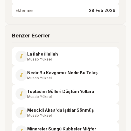
Eklenme
28 Feb 2026
Benzer Eserler
La İlahe İllallah
music_note
Musab Yüksel
Nedir Bu Kavgamız Nedir Bu Telaş
music_note
Musab Yüksel
Topladım Gülleri Düştüm Yollara
music_note
Musab Yüksel
Mescidi Aksa'da Işıklar Sönmüş
music_note
Musab Yüksel
Minareler Süngü Kubbeler Miğfer