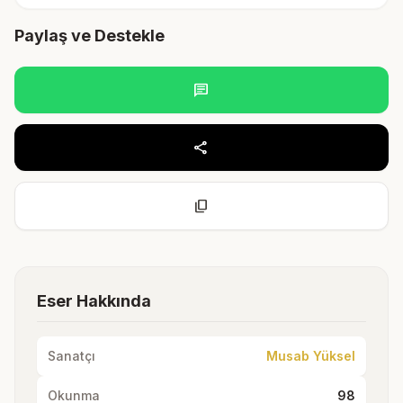
Paylaş ve Destekle
chat
share
content_copy
Eser Hakkında
Sanatçı
Musab Yüksel
Okunma
98