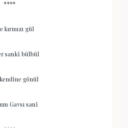
****
e kırmızı gül
r sanki bülbül
 kendine gönül
um Gavsı sani