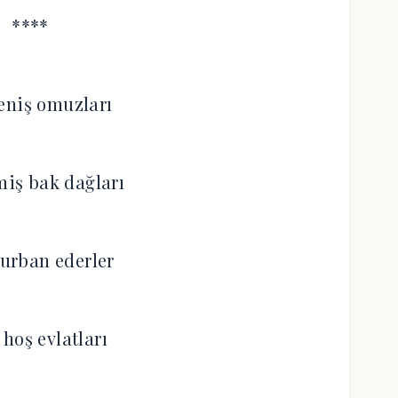
****
eniş omuzları
iş bak dağları
urban ederler
hoş evlatları