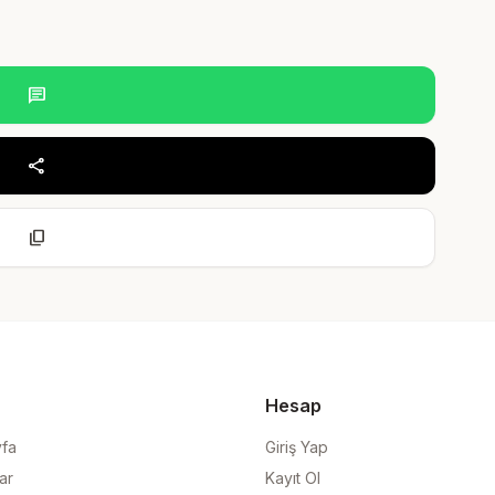
chat
share
content_copy
Hesap
yfa
Giriş Yap
ar
Kayıt Ol