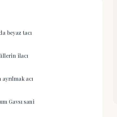
da beyaz tacı
llerin ilacı
 ayrılmak acı
um Gavsı sani