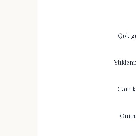
Çok g
Yüklenm
Canı k
Onun 