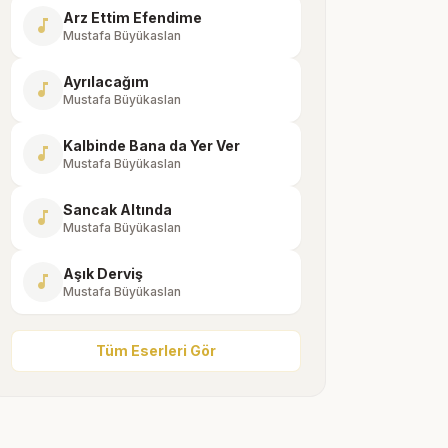
Arz Ettim Efendime
music_note
Mustafa Büyükaslan
Ayrılacağım
music_note
Mustafa Büyükaslan
Kalbinde Bana da Yer Ver
music_note
Mustafa Büyükaslan
Sancak Altında
music_note
Mustafa Büyükaslan
Aşık Derviş
music_note
Mustafa Büyükaslan
Tüm Eserleri Gör