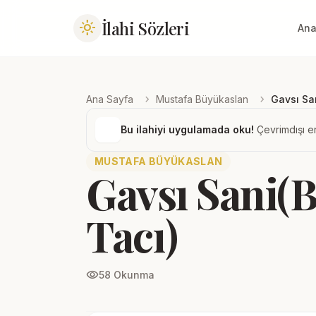
İlahi Sözleri
light_mode
Ana
chevron_right
chevron_right
Ana Sayfa
Mustafa Büyükaslan
Gavsı Sa
Bu ilahiyi uygulamada oku!
Çevrimdışı er
MUSTAFA BÜYÜKASLAN
Gavsı Sani(
Tacı)
visibility
58 Okunma