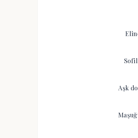
Elin
Sofi
Aşk do
Maşuğ