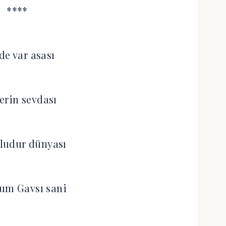
****
de var asası
lerin sevdası
ludur dünyası
um Gavsı sani