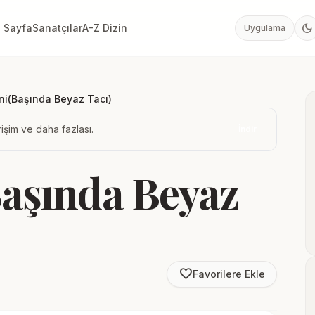
dark_mode
 Sayfa
Sanatçılar
A-Z Dizin
Uygulama
ni(Başında Beyaz Tacı)
işim ve daha fazlası.
İndir
Başında Beyaz
favorite_border
Favorilere Ekle