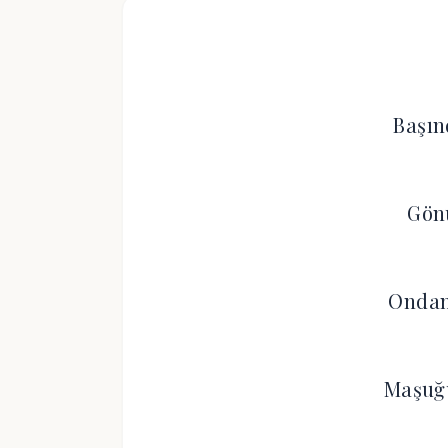
Başın
Gönü
Ondan
Maşuğ