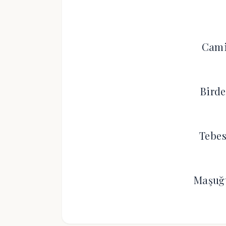
Cami
Birde
Tebes
Maşuğ