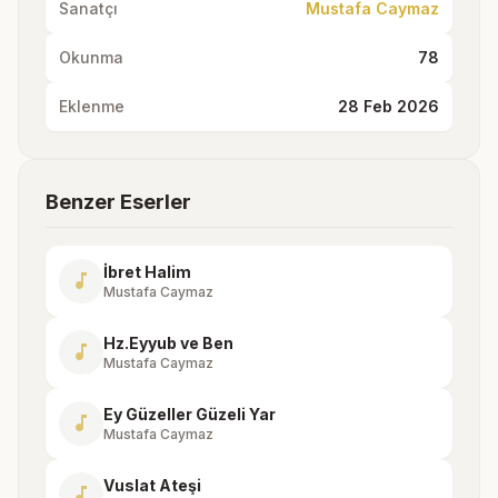
Sanatçı
Mustafa Caymaz
Okunma
78
Eklenme
28 Feb 2026
Benzer Eserler
İbret Halim
music_note
Mustafa Caymaz
Hz.Eyyub ve Ben
music_note
Mustafa Caymaz
Ey Güzeller Güzeli Yar
music_note
Mustafa Caymaz
Vuslat Ateşi
music_note