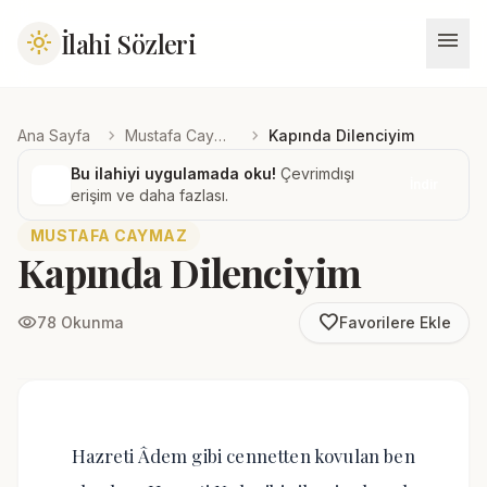
menu
İlahi Sözleri
light_mode
chevron_right
chevron_right
Ana Sayfa
Mustafa Caymaz
Kapında Dilenciyim
Bu ilahiyi uygulamada oku!
Çevrimdışı
İndir
erişim ve daha fazlası.
MUSTAFA CAYMAZ
Kapında Dilenciyim
favorite_border
visibility
78 Okunma
Favorilere Ekle
Hazreti Âdem gibi cennetten kovulan ben