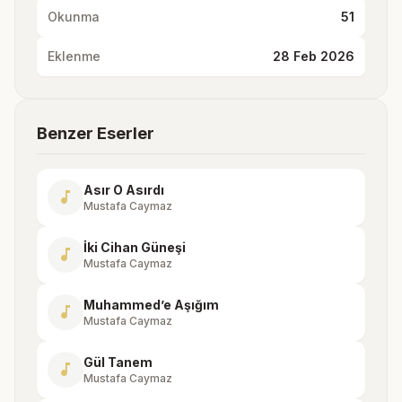
Okunma
51
Eklenme
28 Feb 2026
Benzer Eserler
Asır O Asırdı
music_note
Mustafa Caymaz
İki Cihan Güneşi
music_note
Mustafa Caymaz
Muhammed’e Aşığım
music_note
Mustafa Caymaz
Gül Tanem
music_note
Mustafa Caymaz