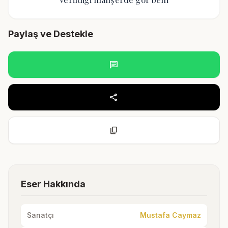
Paylaş ve Destekle
chat
share
content_copy
Eser Hakkında
Sanatçı
Mustafa Caymaz