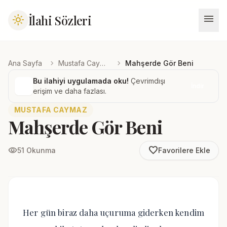
menu
İlahi Sözleri
light_mode
chevron_right
chevron_right
Ana Sayfa
Mustafa Caymaz
Mahşerde Gör Beni
Bu ilahiyi uygulamada oku!
Çevrimdışı
İndir
erişim ve daha fazlası.
MUSTAFA CAYMAZ
Mahşerde Gör Beni
favorite_border
visibility
51 Okunma
Favorilere Ekle
Her gün biraz daha uçuruma giderken kendim