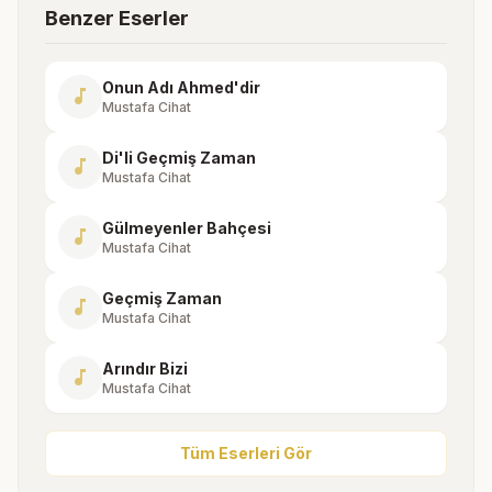
Benzer Eserler
Onun Adı Ahmed'dir
music_note
Mustafa Cihat
Di'li Geçmiş Zaman
music_note
Mustafa Cihat
Gülmeyenler Bahçesi
music_note
Mustafa Cihat
Geçmiş Zaman
music_note
Mustafa Cihat
Arındır Bizi
music_note
Mustafa Cihat
Tüm Eserleri Gör