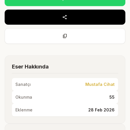
share
content_copy
Eser Hakkında
Sanatçı
Mustafa Cihat
Okunma
55
Eklenme
28 Feb 2026