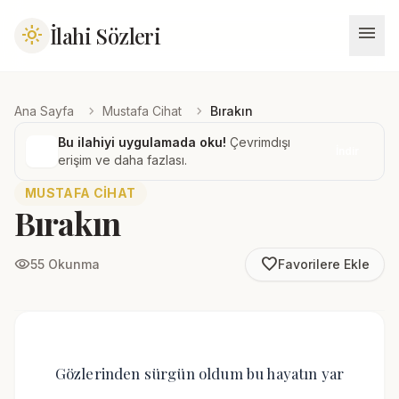
menu
İlahi Sözleri
light_mode
chevron_right
chevron_right
Ana Sayfa
Mustafa Cihat
Bırakın
Bu ilahiyi uygulamada oku!
Çevrimdışı
İndir
erişim ve daha fazlası.
MUSTAFA CIHAT
Bırakın
favorite_border
visibility
55 Okunma
Favorilere Ekle
Gözlerinden sürgün oldum bu hayatın yar