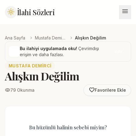
menu
İlahi Sözleri
light_mode
chevron_right
chevron_right
Ana Sayfa
Mustafa Demirci
Alışkın Değilim
Bu ilahiyi uygulamada oku!
Çevrimdışı
İndir
erişim ve daha fazlası.
MUSTAFA DEMIRCI
Alışkın Değilim
favorite_border
visibility
79 Okunma
Favorilere Ekle
Bu hüzünlü halinin sebebi miyim?