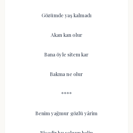
Gözümde yaş kalmadı
Akan kan olur
Bana öyle sitem kar
Bakma ne olur
****
Benim yağmur gözlü yârim
Nicedir bu solgun halin