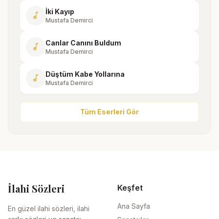
İki Kayıp
music_note
Mustafa Demirci
Canlar Canını Buldum
music_note
Mustafa Demirci
Düştüm Kabe Yollarına
music_note
Mustafa Demirci
Tüm Eserleri Gör
İlahi Sözleri
Keşfet
Ana Sayfa
En güzel ilahi sözleri, ilahi