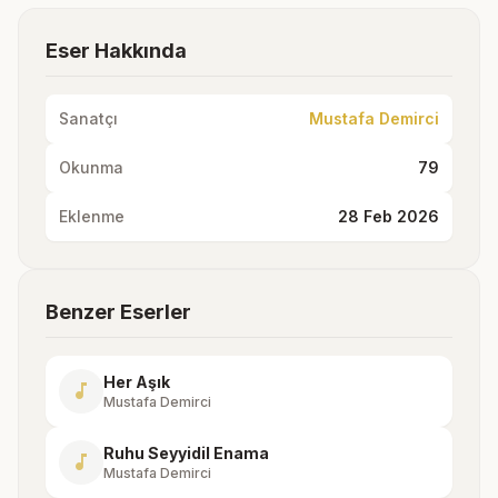
Eser Hakkında
Sanatçı
Mustafa Demirci
Okunma
79
Eklenme
28 Feb 2026
Benzer Eserler
Her Aşık
music_note
Mustafa Demirci
Ruhu Seyyidil Enama
music_note
Mustafa Demirci