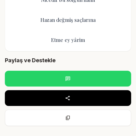
Hazan değmiş saçlarına
Etme ey yârim
Paylaş ve Destekle
chat
share
content_copy