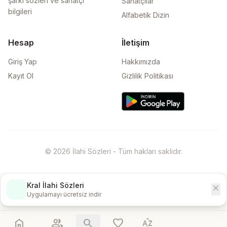
şarkı sözleri ve sanatçı
Sanatçılar
bilgileri
Alfabetik Dizin
Hesap
İletişim
Giriş Yap
Hakkımızda
Kayıt Ol
Gizlilik Politikası
© 2026 İlahi Sözleri - Tüm hakları saklıdır.
Kral İlahi Sözleri
close
İndir
Uygulamayı ücretsiz indir
home
people
search
favorite
sort_by_alpha