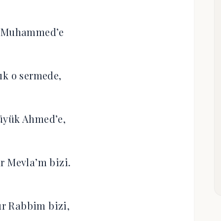
z Muhammed’e
ık o sermede,
üyük Ahmed’e,
r Mevla’m bizi.
r Rabbim bizi,