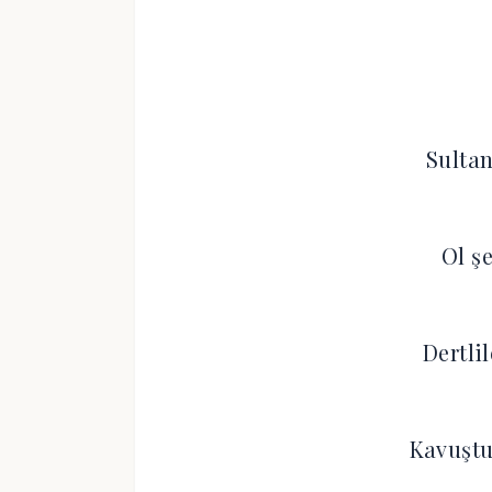
Sultan
Ol ş
Dertli
Kavuştu