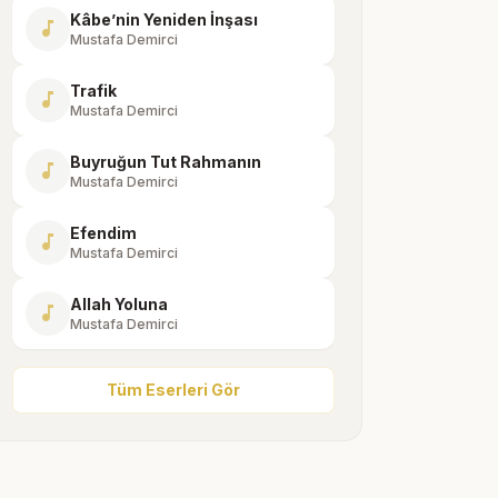
Kâbe’nin Yeniden İnşası
music_note
Mustafa Demirci
Trafik
music_note
Mustafa Demirci
Buyruğun Tut Rahmanın
music_note
Mustafa Demirci
Efendim
music_note
Mustafa Demirci
Allah Yoluna
music_note
Mustafa Demirci
Tüm Eserleri Gör