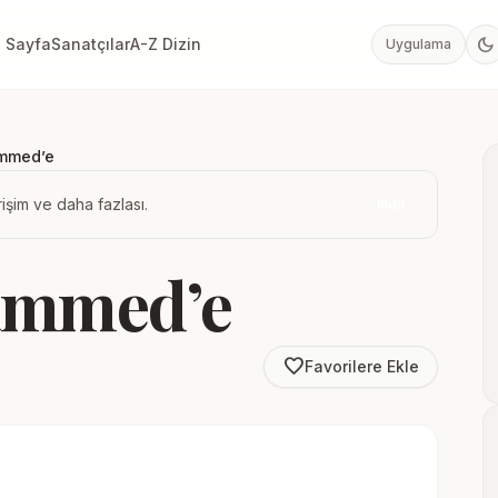
dark_mode
 Sayfa
Sanatçılar
A-Z Dizin
Uygulama
mmed’e
işim ve daha fazlası.
İndir
ammed’e
favorite_border
Favorilere Ekle