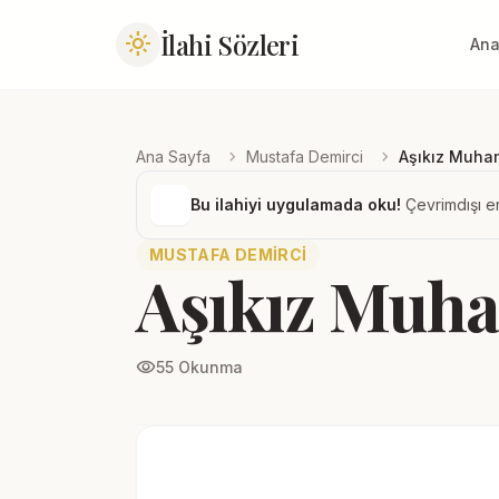
İlahi Sözleri
light_mode
Ana
chevron_right
chevron_right
Ana Sayfa
Mustafa Demirci
Aşıkız Muha
Bu ilahiyi uygulamada oku!
Çevrimdışı er
MUSTAFA DEMIRCI
Aşıkız Muh
visibility
55 Okunma