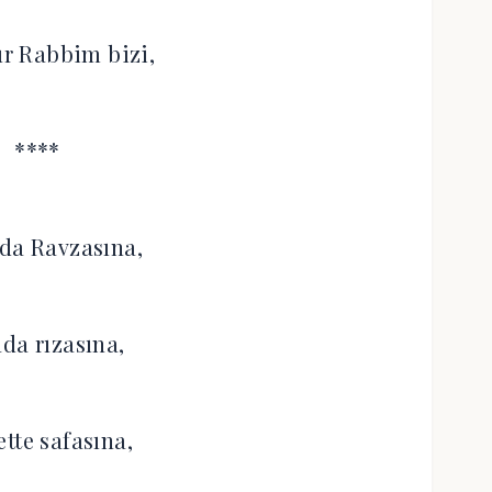
r Rabbim bizi,
****
da Ravzasına,
da rızasına,
tte safasına,