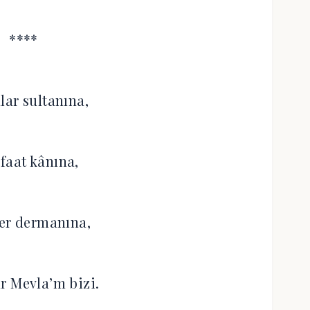
****
lar sultanına,
efaat kânına,
ler dermanına,
r Mevla’m bizi.