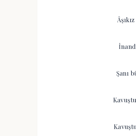
Âşıkı
İnand
Şanı b
Kavuştu
Kavuştu