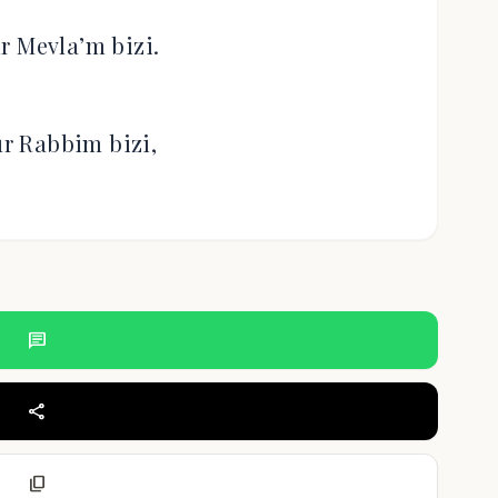
r Mevla’m bizi.
r Rabbim bizi,
chat
share
content_copy