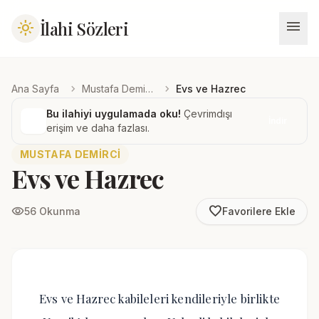
menu
İlahi Sözleri
light_mode
chevron_right
chevron_right
Ana Sayfa
Mustafa Demirci
Evs ve Hazrec
Bu ilahiyi uygulamada oku!
Çevrimdışı
İndir
erişim ve daha fazlası.
MUSTAFA DEMIRCI
Evs ve Hazrec
favorite_border
visibility
56 Okunma
Favorilere Ekle
Evs ve Hazrec kabileleri kendileriyle birlikte