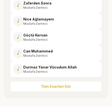
Zaferden Sonra
music_note
Mustafa Demirci
Nice Ağlamayem
music_note
Mustafa Demirci
Göçtü Kervan
music_note
Mustafa Demirci
Can Muhammed
music_note
Mustafa Demirci
Durmaz Yanar Vücudum Allah
music_note
Mustafa Demirci
Tüm Eserleri Gör