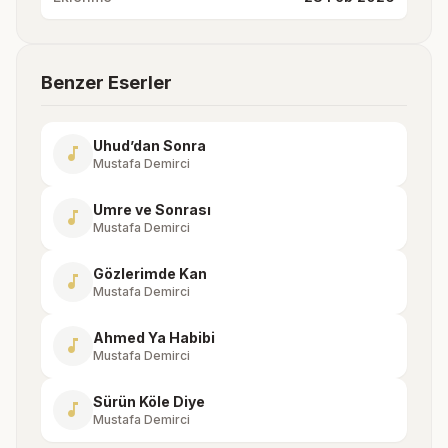
Benzer Eserler
Uhud’dan Sonra
music_note
Mustafa Demirci
Umre ve Sonrası
music_note
Mustafa Demirci
Gözlerimde Kan
music_note
Mustafa Demirci
Ahmed Ya Habibi
music_note
Mustafa Demirci
Sürün Köle Diye
music_note
Mustafa Demirci