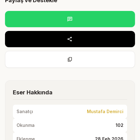
Paylaş ve Destekle
chat
share
content_copy
Eser Hakkında
Sanatçı
Mustafa Demirci
Okunma
102
Eklenme
28 Feb 2026