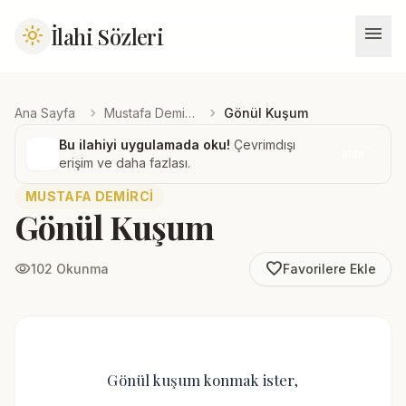
menu
İlahi Sözleri
light_mode
chevron_right
chevron_right
Ana Sayfa
Mustafa Demirci
Gönül Kuşum
Bu ilahiyi uygulamada oku!
Çevrimdışı
İndir
erişim ve daha fazlası.
MUSTAFA DEMIRCI
Gönül Kuşum
favorite_border
visibility
102 Okunma
Favorilere Ekle
Gönül kuşum konmak ister,