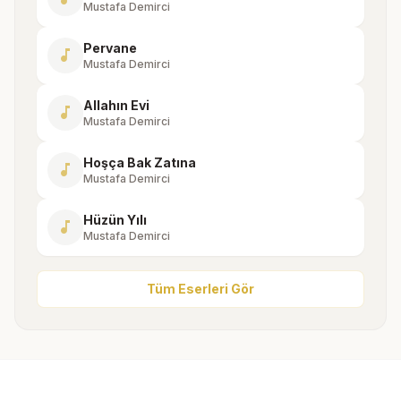
Mustafa Demirci
Pervane
music_note
Mustafa Demirci
Allahın Evi
music_note
Mustafa Demirci
Hoşça Bak Zatına
music_note
Mustafa Demirci
Hüzün Yılı
music_note
Mustafa Demirci
Tüm Eserleri Gör