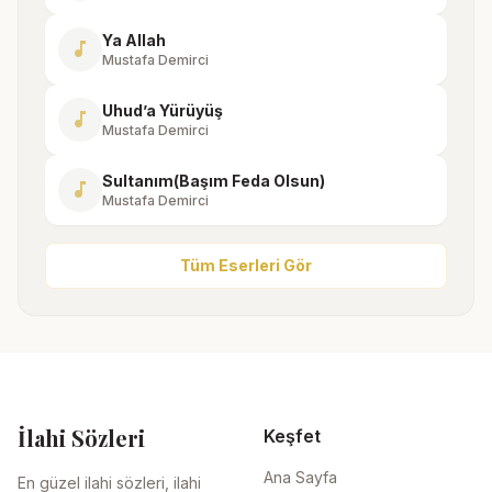
Ya Allah
music_note
Mustafa Demirci
Uhud’a Yürüyüş
music_note
Mustafa Demirci
Sultanım(Başım Feda Olsun)
music_note
Mustafa Demirci
Tüm Eserleri Gör
İlahi Sözleri
Keşfet
Ana Sayfa
En güzel ilahi sözleri, ilahi