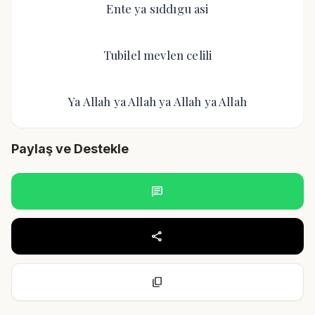
Ente ya sıddıgu asi
Tubilel mevlen celili
Ya Allah ya Allah ya Allah ya Allah
Paylaş ve Destekle
chat
share
content_copy