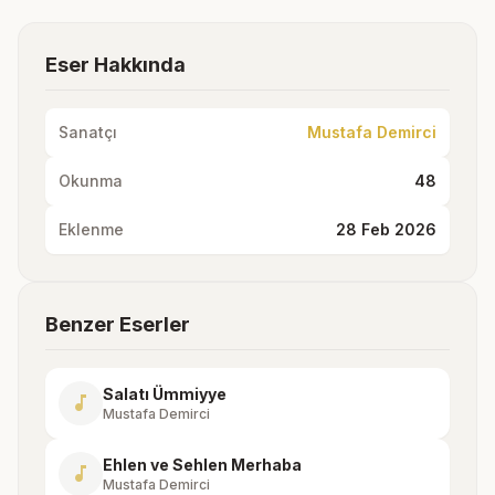
Eser Hakkında
Sanatçı
Mustafa Demirci
Okunma
48
Eklenme
28 Feb 2026
Benzer Eserler
Salatı Ümmiyye
music_note
Mustafa Demirci
Ehlen ve Sehlen Merhaba
music_note
Mustafa Demirci