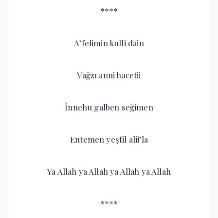
****
A’felimin kulli dain
Vağzı anni hacetii
İnnehu galben seğimen
Entemen yeşfil alii’la
Ya Allah ya Allah ya Allah ya Allah
****