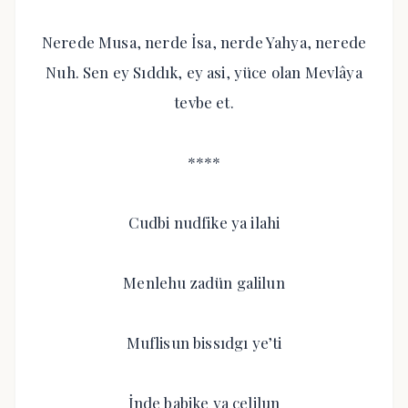
Nerede Musa, nerde İsa, nerde Yahya, nerede
Nuh. Sen ey Sıddık, ey asi, yüce olan Mevlâya
tevbe et.
****
Cudbi nudfike ya ilahi
Menlehu zadün galilun
Muflisun bissıdgı ye’ti
İnde babike ya celilun