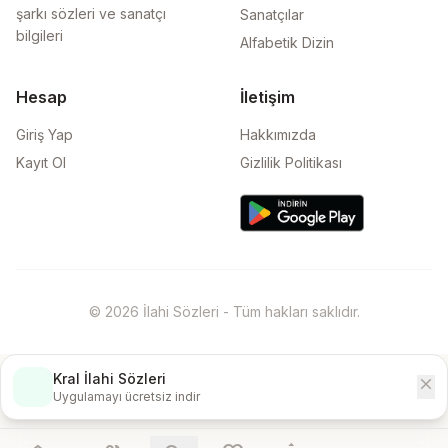
şarkı sözleri ve sanatçı
Sanatçılar
bilgileri
Alfabetik Dizin
Hesap
İletişim
Giriş Yap
Hakkımızda
Kayıt Ol
Gizlilik Politikası
© 2026 İlahi Sözleri - Tüm hakları saklıdır.
Kral İlahi Sözleri
close
İndir
Uygulamayı ücretsiz indir