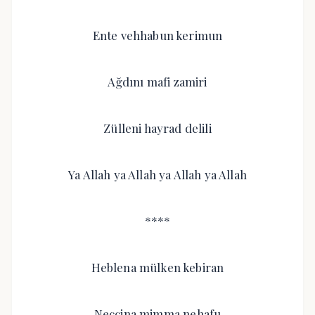
Ente vehhabun kerimun
Ağdını mafi zamiri
Zülleni hayrad delili
Ya Allah ya Allah ya Allah ya Allah
****
Heblena mülken kebiran
Neccina mimma nehafu