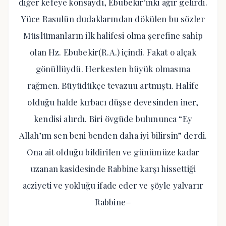
diğer kefeye konsaydı, Ebubekir’inki ağır gelirdi.
Yüce Rasulün dudaklarından dökülen bu sözler
Müslümanların ilk halifesi olma şerefine sahip
olan Hz. Ebubekir(R.A.) içindi. Fakat o alçak
gönüllüydü. Herkesten büyük olmasına
rağmen. Büyüdükçe tevazuu artmıştı. Halife
olduğu halde kırbacı düşse devesinden iner,
kendisi alırdı. Biri övgüde bulununca “Ey
Allah’ım sen beni benden daha iyi bilirsin” derdi.
Ona ait olduğu bildirilen ve günümüze kadar
uzanan kasidesinde Rabbine karşı hissettiği
acziyeti ve yokluğu ifade eder ve şöyle yalvarır
Rabbine=