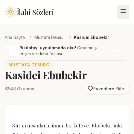
menu
İlahi Sözleri
light_mode
chevron_right
chevron_right
Ana Sayfa
Mustafa Demirci
Kasidei Ebubekir
Bu ilahiyi uygulamada oku!
Çevrimdışı
İndir
erişim ve daha fazlası.
MUSTAFA DEMIRCI
Kasidei Ebubekir
favorite_border
visibility
48 Okunma
Favorilere Ekle
Bütün insanların imanı bir kefeye, Ebubekir’inki