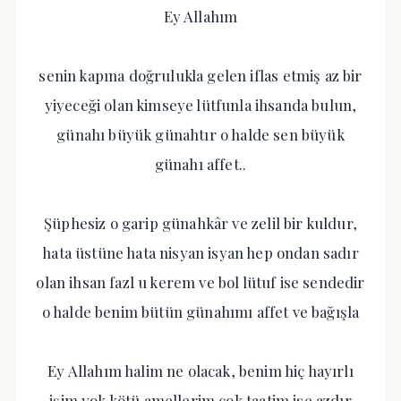
Ey Allahım
senin kapına doğrulukla gelen iflas etmiş az bir
yiyeceği olan kimseye lütfunla ihsanda bulun,
günahı büyük günahtır o halde sen büyük
günahı affet..
Şüphesiz o garip günahkâr ve zelil bir kuldur,
hata üstüne hata nisyan isyan hep ondan sadır
olan ihsan fazl u kerem ve bol lütuf ise sendedir
o halde benim bütün günahımı affet ve bağışla
Ey Allahım halim ne olacak, benim hiç hayırlı
işim yok kötü amellerim çok taatim ise azdır