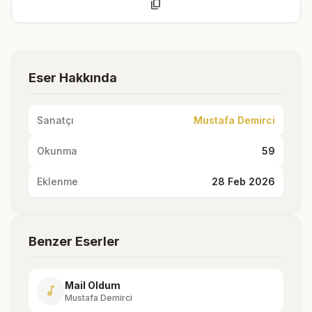
content_copy
Eser Hakkında
Sanatçı
Mustafa Demirci
Okunma
59
Eklenme
28 Feb 2026
Benzer Eserler
Mail Oldum
music_note
Mustafa Demirci