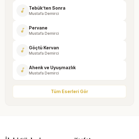
Tebük’ten Sonra
music_note
Mustafa Demirci
Pervane
music_note
Mustafa Demirci
Göçtü Kervan
music_note
Mustafa Demirci
Ahenk ve Uyuşmazlık
music_note
Mustafa Demirci
Tüm Eserleri Gör