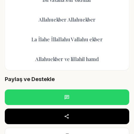
Allahuekber Allahuekber
La İlahe İllallahu Vallahu ekber
Allahuekber ve lillahil hamd
Paylaş ve Destekle
chat
share