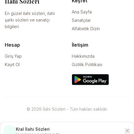
İlahi Sözleri
Keşfet
Ana Sayfa
En güzel ilahi sözleri, ilahi
şarkı sözleri ve sanatçı
Sanatçılar
bilgileri
Alfabetik Dizin
Hesap
İletişim
Giriş Yap
Hakkımızda
Kayıt Ol
Gizlilik Politikası
© 2026 İlahi Sözleri - Tüm hakları saklıdır.
Kral İlahi Sözleri
close
İndir