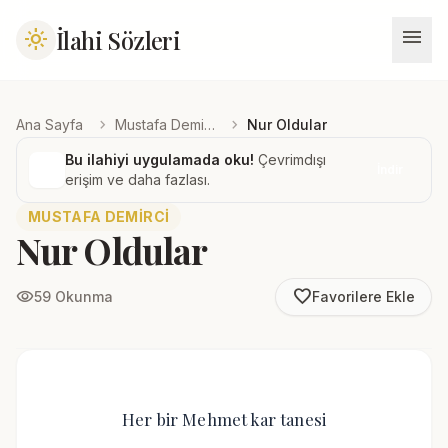
menu
İlahi Sözleri
light_mode
chevron_right
chevron_right
Ana Sayfa
Mustafa Demirci
Nur Oldular
Bu ilahiyi uygulamada oku!
Çevrimdışı
İndir
erişim ve daha fazlası.
MUSTAFA DEMIRCI
Nur Oldular
favorite_border
visibility
59 Okunma
Favorilere Ekle
Her bir Mehmet kar tanesi