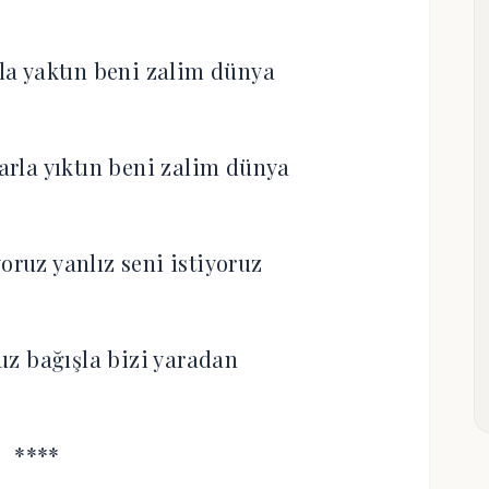
rla yaktın beni zalim dünya
rla yıktın beni zalim dünya
oruz yanlız seni istiyoruz
ruz bağışla bizi yaradan
****