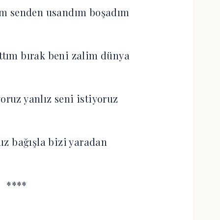
ım senden usandım boşadım
tım bırak beni zalim dünya
oruz yanlız seni istiyoruz
ruz bağışla bizi yaradan
****