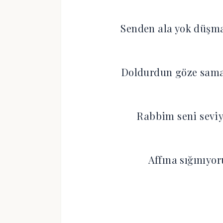
Senden ala yok düşma
Doldurdun göze sama
Rabbim seni seviy
Affına sığınıyo