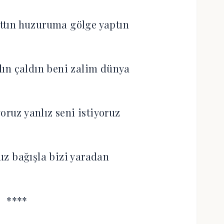
ttın huzuruma gölge yaptın
ldın çaldın beni zalim dünya
oruz yanlız seni istiyoruz
ruz bağışla bizi yaradan
****