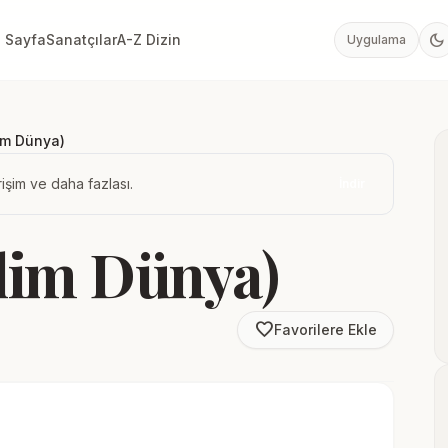
dark_mode
 Sayfa
Sanatçılar
A-Z Dizin
Uygulama
im Dünya)
işim ve daha fazlası.
İndir
lim Dünya)
favorite_border
Favorilere Ekle