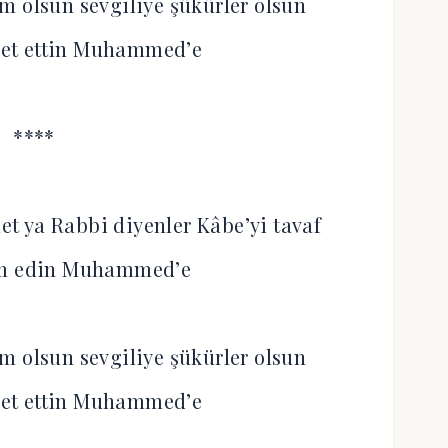
m olsun sevgiliye şükürler olsun
et ettin Muhammed’e
****
t ya Rabbi diyenler Kâbe’yi tavaf
am edin Muhammed’e
m olsun sevgiliye şükürler olsun
et ettin Muhammed’e