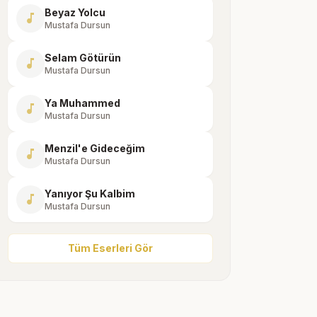
Beyaz Yolcu
music_note
Mustafa Dursun
Selam Götürün
music_note
Mustafa Dursun
Ya Muhammed
music_note
Mustafa Dursun
Menzil'e Gideceğim
music_note
Mustafa Dursun
Yanıyor Şu Kalbim
music_note
Mustafa Dursun
Tüm Eserleri Gör