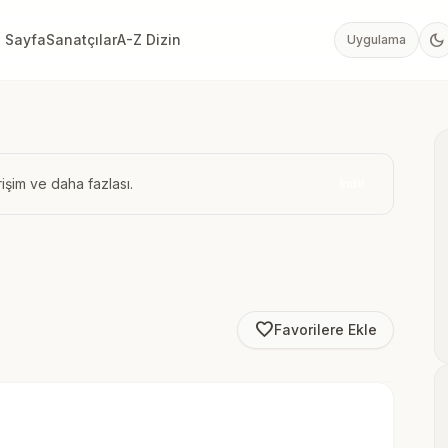
dark_mode
 Sayfa
Sanatçılar
A-Z Dizin
Uygulama
işim ve daha fazlası.
İndir
favorite_border
Favorilere Ekle