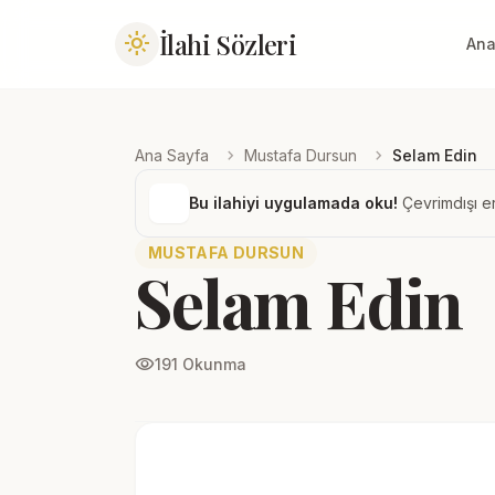
İlahi Sözleri
light_mode
Ana
chevron_right
chevron_right
Ana Sayfa
Mustafa Dursun
Selam Edin
Bu ilahiyi uygulamada oku!
Çevrimdışı er
MUSTAFA DURSUN
Selam Edin
visibility
191 Okunma