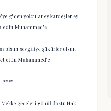
’ye giden yolcular ey kardeşler ey
am edin Muhammed’e
m olsun sevgiliye şükürler olsun
et ettin Muhammed’e
****
l Mekke geceleri gönül dostu Hak