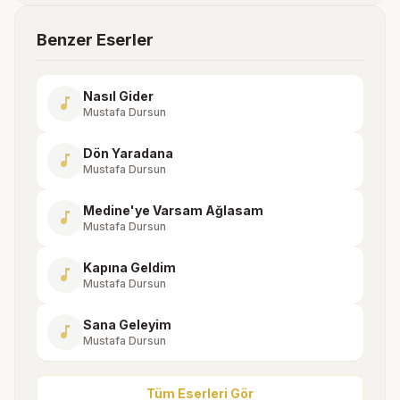
Benzer Eserler
Nasıl Gider
music_note
Mustafa Dursun
Dön Yaradana
music_note
Mustafa Dursun
Medine'ye Varsam Ağlasam
music_note
Mustafa Dursun
Kapına Geldim
music_note
Mustafa Dursun
Sana Geleyim
music_note
Mustafa Dursun
Tüm Eserleri Gör