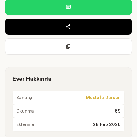
chat
share
content_copy
Eser Hakkında
Sanatçı
Mustafa Dursun
Okunma
69
Eklenme
28 Feb 2026