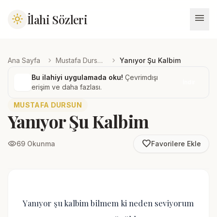
menu
İlahi Sözleri
light_mode
chevron_right
chevron_right
Ana Sayfa
Mustafa Dursun
Yanıyor Şu Kalbim
Bu ilahiyi uygulamada oku!
Çevrimdışı
İndir
erişim ve daha fazlası.
MUSTAFA DURSUN
Yanıyor Şu Kalbim
favorite_border
visibility
69 Okunma
Favorilere Ekle
Yanıyor şu kalbim bilmem ki neden seviyorum